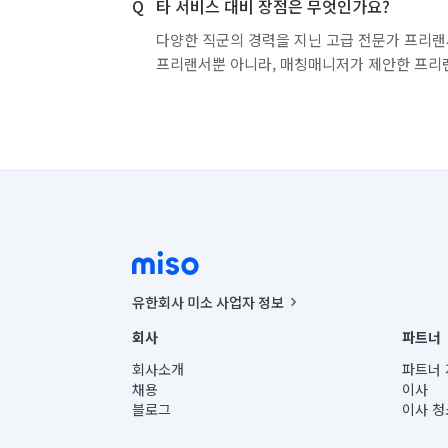
타 서비스 대비 장점은 무엇인가요?
경기 화성시 효행구
경기 화성시 만세구
다양한 직군의 경력을 지닌 고급 전문가 프리랜
프리랜서뿐 아니라, 매칭매니저가 제안한 프리
유한회사 미소 사업자 정보
사업자등록번호 : 291-87-00271 | 인허가번호 : 2016-32201
회사
파트너
통신판매신고번호 : 2024-서울종로-1400(공정거래위원회 정
대표이사 : CHING VICTOR COLUMBIA RHEE
회사소개
파트너 
주소 | 본사: 서울특별시 종로구 율곡로 6(중학동, 트윈트리
채용
이사
컨택센터 : 서울특별시 종로구 수송동 율곡로 24, 7층, 8층
블로그
이사 청
유한회사 미소는 통신판매중개자이며, 통신판매의 당사자가
상품, 상품정보, 거래에 관한 의무와 책임은 거래당사자에