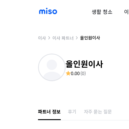
생활 청소
이
올인원이사
이사
이사 파트너
올인원이사
0.00
(
0
)
파트너 정보
후기
자주 묻는 질문