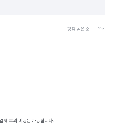
경기 포천시
경기 하남시
서울 강북구
서울 강서구
서울 금천구
서울 노원구
서울 마포구
서울 서대문구
서울 송파구
서울 양천구
서울 종로구
서울 중구
인천 남구
인천 남동구
인천 동구
인천 옹진군
인천 중구
결제 후의 미팅은 가능합니다.
경기 부천시 오정구
경기 화성시 동탄구