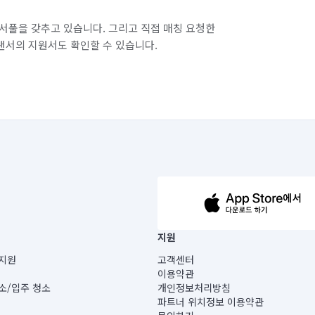
경기 화성시 병점구
서풀을 갖추고 있습니다. 그리고 직접 매칭 요청한
랜서의 지원서도 확인할 수 있습니다.
63-14-5-00019 |
지원
보) |
지원
고객센터
빌딩) B동 5층
이용약관
 미소
소/입주 청소
개인정보처리방침
 아닙니다.
파트너 위치정보 이용약관
게 있습니다.