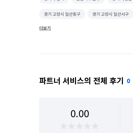
경기 고양시 일산동구
경기 고양시 일산서구
더보기
경기 광주시
경기 구리시
경기 군포시
경기 동두천시
경기 성남시 분당구
경기
경기 수원시 권선구
경기 수원시 영통구
경기 시흥시
경기 안산시 단원구
경기 
파트너 서비스의 전체 후기
0
경기 안양시 동안구
경기 안양시 만안구
경기 여주시
경기 연천군
경기 오산시
0.00
경기 용인시 수지구
경기 용인시 처인구