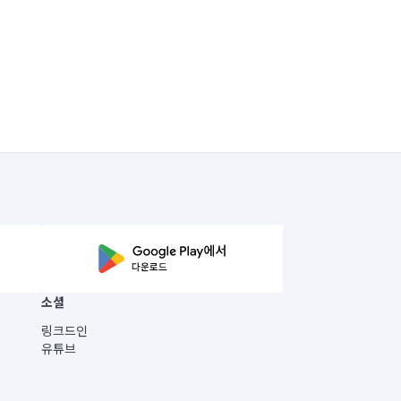
소셜
링크드인
유튜브