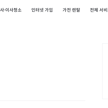
사·이사청소
인터넷 가입
가전 렌탈
전체 서비