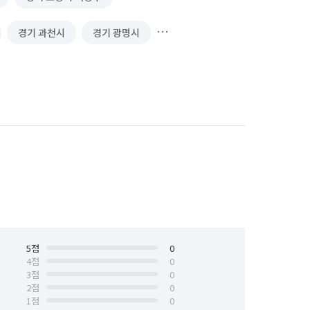
경기 과천시
경기 광명시
경기 김포시
경기 남양주시
 성남시 수정구
경기 성남시 중원구
경기 수원시 장안구
경기 수원시 팔달구
안산시 상록구
경기 안성시
경기 양주시
경기 양평군
경기 용인시 기흥구
5
점
0
4
점
0
3
점
0
경기 의왕시
경기 의정부시
2
점
0
1
점
0