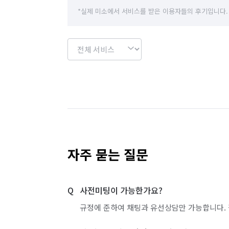
경기 이천시
경기 파주시
경기 평택시
*실제 미소에서 서비스를 받은 이용자들의 후기입니다.
경기 화성시
서울 강남구
서울 강동구
서울 관악구
서울 광진구
서울 구로구
서울 도봉구
서울 동대문구
서울 동작구
서울 서초구
서울 성동구
서울 성북구
서울 영등포구
서울 용산구
서울 은평구
자주 묻는 질문
서울 중랑구
인천 강화군
인천 계양구
사전미팅이 가능한가요?
인천 부평구
인천 서구
인천 연수구
규정에 준하여 채팅과 유선상담만 가능합니다. 
경기 부천시 소사구
경기 부천시 원미구