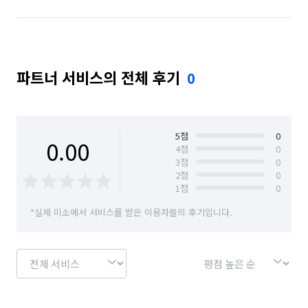
파트너 서비스의 전체 후기
0
5
점
0
0.00
4
점
0
3
점
0
2
점
0
1
점
0
*실제 미소에서 서비스를 받은 이용자들의 후기입니다.