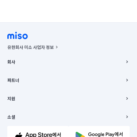
유한회사 미소 사업자 정보
사업자등록번호 : 291-87-00271 | 인허가번호 : 2016-3220163-14-5-
00019 |
회사
통신판매신고번호 : 2024-서울종로-1400(공정거래위원회 정보) |
대표이사 : CHING VICTOR COLUMBIA RHEE
회사소개
주소 | 본사: 서울특별시 종로구 율곡로 6(중학동, 트윈트리빌딩) B동 5층
채용
파트너
컨택센터 : 서울특별시 종로구 수송동 율곡로 24, 7층, 8층 미소
블로그
유한회사 미소는 통신판매중개자이며, 통신판매의 당사자가 아닙니다.
파트너 지원
상품, 상품정보, 거래에 관한 의무와 책임은 거래당사자에게 있습니다.
이사
지원
언론 보도 관련 문의:
contact@getmiso.com
이사 청소/입주 청소
대표번호: 1577-8808
고객센터
© 유한회사 미소. Miso, Inc. All Rights Reserved.
이용약관
소셜
개인정보처리방침
파트너 위치정보 이용약관
링크드인
문의하기
유튜브