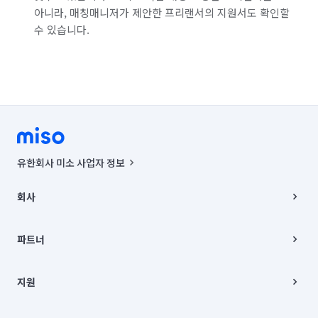
아니라, 매칭매니저가 제안한 프리랜서의 지원서도 확인할
수 있습니다.
유한회사 미소 사업자 정보
사업자등록번호 : 291-87-00271 | 인허가번호 : 2016-3220163-14-5-
00019 |
회사
통신판매신고번호 : 2024-서울종로-1400(공정거래위원회 정보) |
대표이사 : CHING VICTOR COLUMBIA RHEE
회사소개
주소 | 본사: 서울특별시 종로구 율곡로 6(중학동, 트윈트리빌딩) B동 5층
채용
파트너
컨택센터 : 서울특별시 종로구 수송동 율곡로 24, 7층, 8층 미소
블로그
유한회사 미소는 통신판매중개자이며, 통신판매의 당사자가 아닙니다.
파트너 지원
상품, 상품정보, 거래에 관한 의무와 책임은 거래당사자에게 있습니다.
이사
지원
언론 보도 관련 문의:
contact@getmiso.com
이사 청소/입주 청소
대표번호: 1577-8808
고객센터
© 유한회사 미소. Miso, Inc. All Rights Reserved.