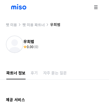
우희범
펫 미용
펫 미용 파트너
우희범
0.00
(
0
)
파트너 정보
후기
자주 묻는 질문
제공 서비스