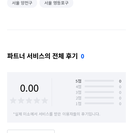
서울 양천구
서울 영등포구
기타 집안일 심부름
동행 심부름
베이커리·도넛·떡집 알바
주차관리·주차도우미 알바
택배 수거/보관
하객 대행
소형물건 배달 심부름
문서작성 및 인터넷업무
비서 알바
파트너 서비스의 전체 후기
0
사무보조·문서작성 알바
보조출연·방청 알바
이색테마·키즈카페 알바
찜질방·사우나·스파 알바
5
점
0
0.00
방송스텝·촬영보조 알바
영화·공연·전시장 알바
4
점
0
3
점
0
2
점
0
단기 매장관리·판매 알바
단기 문화·여가·생활 알바
1
점
0
단기 사무직 알바
단기 서빙·주방 알바
*실제 미소에서 서비스를 받은 이용자들의 후기입니다.
일반음식점 알바
학교·도서관·교육기관 알바