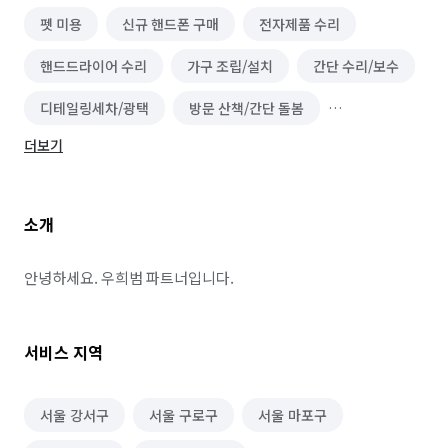
펫 미용
신규 핸드폰 구매
전자제품 수리
핸드드라이어 수리
가구 조립/설치
간단 수리/보수
디테일링세차/광택
방문 산책/간단 돌봄
더보기
어항/수족관 제작 및 관리
펫 홈 클리닝
빨래건조대 설치 및 수리
사무실 이사
소개
랜선 정리/설치
단기 운전·배달·유통 알바
운전·기사 알바
화물·중장비·특수차운전 알바
안녕하세요. 우희범 파트너입니다.
배달·택배·퀵서비스 알바
운송·이사 알바
서비스 지역
음식배달 심부름
쓰레기 배출/분리수거
택배 대행
편의점 심부름
물품 구매/배달
역할대행 심부름
서울 강서구
서울 구로구
서울 마포구
기타 심부름
마트장보기 심부름