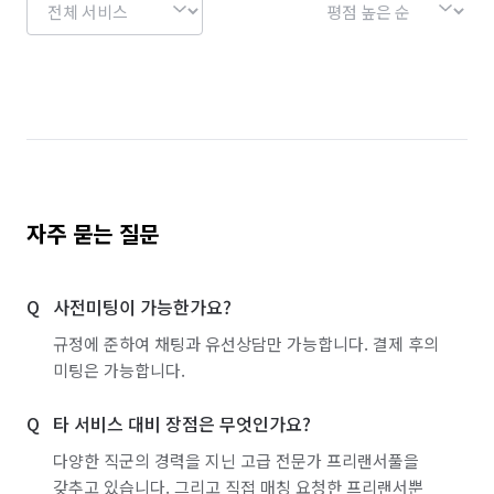
노래방·멀티방·만화카페 알바
PC방·오락실·게임장 알바
캣타워/캣휠/방묘문 설치
일반주점·호프 알바
스터디룸·독서실·고시원 알바
전등 교체/설치
폐기물 처리
이사
열쇠/도어락 설치 수리
철거
벽걸이 TV 설치/수리
자주 묻는 질문
CCTV 설치
소형이사
사전미팅이 가능한가요?
규정에 준하여 채팅과 유선상담만 가능합니다. 결제 후의
미팅은 가능합니다.
타 서비스 대비 장점은 무엇인가요?
다양한 직군의 경력을 지닌 고급 전문가 프리랜서풀을
갖추고 있습니다. 그리고 직접 매칭 요청한 프리랜서뿐