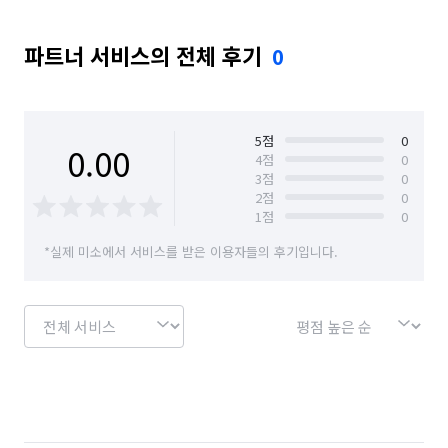
경기 성남시 중원구
경기 수원시 권선구
파트너 서비스의 전체 후기
0
경기 수원시 영통구
경기 수원시 장안구
경기 수원시 팔달구
경기 시흥시
경기 안산시 단원구
경기 안산시 상록구
5
점
0
0.00
4
점
0
3
점
0
경기 안성시
경기 안양시 동안구
2
점
0
1
점
0
경기 안양시 만안구
경기 양주시
경기 양평군
*실제 미소에서 서비스를 받은 이용자들의 후기입니다.
경기 여주시
경기 연천군
경기 오산시
경기 용인시 기흥구
경기 용인시 수지구
경기 용인시 처인구
경기 의왕시
경기 의정부시
경기 이천시
경기 파주시
경기 평택시
경기 포천시
경기 하남시
경기 화성시