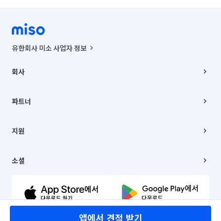
인천 옹진군
인천 중구
경기 부천시 소사구
경기 부천시 원미구
경기 부천시 오정구
유한회사 미소 사업자 정보
경기 화성시 동탄구
경기 화성시 효행구
사업자등록번호 : 291-87-00271 | 인허가번호 : 2016-3220163-14-5-
00019 |
회사
통신판매신고번호 : 2024-서울종로-1400(공정거래위원회 정보) |
경기 화성시 만세구
경기 화성시 병점구
대표이사 : CHING VICTOR COLUMBIA RHEE
회사소개
주소 | 본사: 서울특별시 종로구 율곡로 6(중학동, 트윈트리빌딩) B동 5층
채용
파트너
컨택센터 : 서울특별시 종로구 수송동 율곡로 24, 7층, 8층 미소
블로그
유한회사 미소는 통신판매중개자이며, 통신판매의 당사자가 아닙니다.
파트너 지원
상품, 상품정보, 거래에 관한 의무와 책임은 거래당사자에게 있습니다.
이사
지원
언론 보도 관련 문의:
contact@getmiso.com
이사 청소/입주 청소
대표번호: 1577-8808
고객센터
© 유한회사 미소. Miso, Inc. All Rights Reserved.
이용약관
소셜
개인정보처리방침
파트너 위치정보 이용약관
링크드인
문의하기
유튜브
앱에서 견적 받기