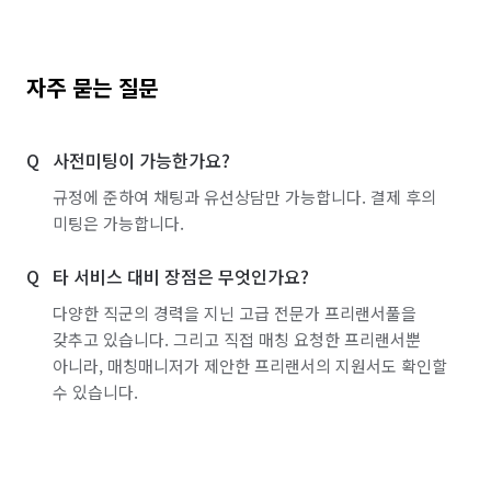
서울 강남구
서울 강동구
서울 강북구
서울 강서구
서울 관악구
서울 광진구
자주 묻는 질문
서울 구로구
서울 금천구
서울 노원구
사전미팅이 가능한가요?
서울 도봉구
서울 동대문구
서울 동작구
규정에 준하여 채팅과 유선상담만 가능합니다. 결제 후의
서울 마포구
서울 서대문구
서울 서초구
미팅은 가능합니다.
서울 성동구
서울 성북구
서울 송파구
타 서비스 대비 장점은 무엇인가요?
서울 양천구
서울 영등포구
서울 용산구
다양한 직군의 경력을 지닌 고급 전문가 프리랜서풀을
갖추고 있습니다. 그리고 직접 매칭 요청한 프리랜서뿐
서울 은평구
서울 종로구
서울 중구
아니라, 매칭매니저가 제안한 프리랜서의 지원서도 확인할
수 있습니다.
서울 중랑구
인천 강화군
인천 계양구
인천 남구
인천 남동구
인천 동구
인천 부평구
인천 서구
인천 연수구