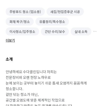
주방후드 청소 (업소용)
새집/헌집증후군 시공
화재 복구/청소
유품정리/특수청소
이사청소/입주청소
간단 수리/보수
실내 소독
더보기
정리수납 전문가
폐기물 처리
악취 제거
곰팡이 제거
소개
안녕하세요 수다클린입니다 저희는

전문장비와 오랜 현장 노하우로

눈에 보이는 곳부터 놓치기 쉬운 틈새 오염까지 꼼꼼하게 
청소합니다.

겉만 닦는 청소가 아닌,

공간별 오염도에 맞춘 체계적인 작업으로

더 깔끔하고 만족도 높은 결과를 약속드립니다.
