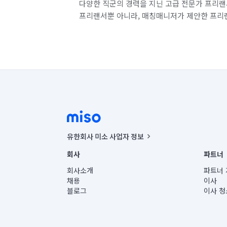
다양한 직군의 경력을 지닌 고급 전문가 프리랜
프리랜서뿐 아니라, 매칭매니저가 제안한 프리
유한회사 미소 사업자 정보
사업자등록번호 : 291-87-00271 | 인허가번호 : 2016-32201
회사
파트너
통신판매신고번호 : 2024-서울종로-1400(공정거래위원회 정
대표이사 : CHING VICTOR COLUMBIA RHEE
회사소개
파트너 
주소 | 본사: 서울특별시 종로구 율곡로 6(중학동, 트윈트리
채용
이사
컨택센터 : 서울특별시 종로구 수송동 율곡로 24, 7층, 8층
블로그
이사 청
유한회사 미소는 통신판매중개자이며, 통신판매의 당사자가
상품, 상품정보, 거래에 관한 의무와 책임은 거래당사자에
언론 보도 관련 문의:
contact@getmiso.com