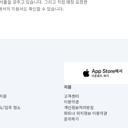
서풀을 갖추고 있습니다. 그리고 직접 매칭 요청한
랜서의 지원서도 확인할 수 있습니다.
63-14-5-00019 |
지원
보) |
지원
고객센터
빌딩) B동 5층
이용약관
 미소
소/입주 청소
개인정보처리방침
 아닙니다.
파트너 위치정보 이용약관
게 있습니다.
문의하기