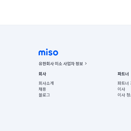
유한회사 미소 사업자 정보
사업자등록번호 : 291-87-00271 | 인허가번호 : 2016-32201
회사
파트너
통신판매신고번호 : 2024-서울종로-1400(공정거래위원회 정
대표이사 : CHING VICTOR COLUMBIA RHEE
회사소개
파트너 
주소 | 본사: 서울특별시 종로구 율곡로 6(중학동, 트윈트리
채용
이사
컨택센터 : 서울특별시 종로구 수송동 율곡로 24, 7층, 8층
블로그
이사 청
유한회사 미소는 통신판매중개자이며, 통신판매의 당사자가
상품, 상품정보, 거래에 관한 의무와 책임은 거래당사자에
언론 보도 관련 문의:
contact@getmiso.com
대표번호: 1577-8808
© 유한회사 미소. Miso, Inc. All Rights Reserved.