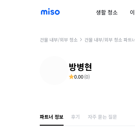
생활 청소
이
건물 내부/외부 청소
건물 내부/외부 청소 파트
방병현
0.00
(
0
)
파트너 정보
후기
자주 묻는 질문