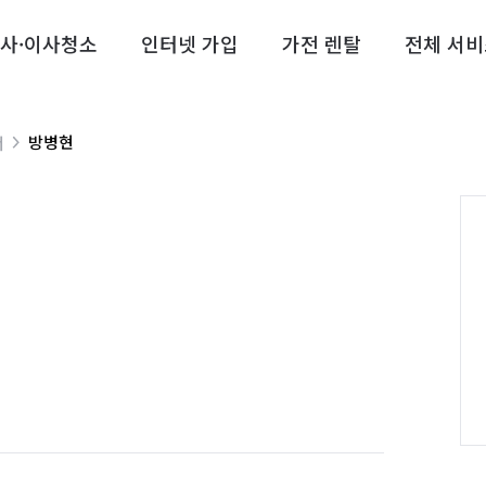
사·이사청소
인터넷 가입
가전 렌탈
전체 서비
방병현
너