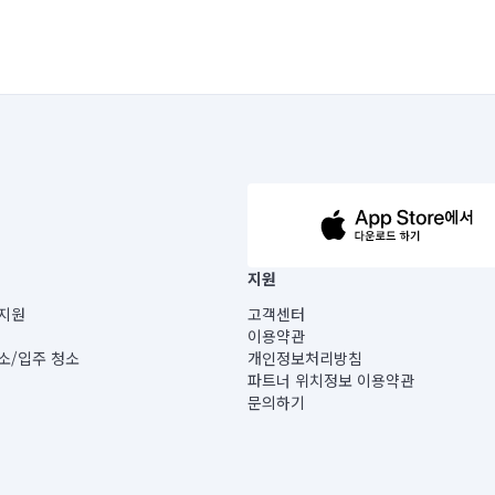
63-14-5-00019 |
지원
보) |
지원
고객센터
빌딩) B동 5층
이용약관
 미소
소/입주 청소
개인정보처리방침
 아닙니다.
파트너 위치정보 이용약관
게 있습니다.
문의하기