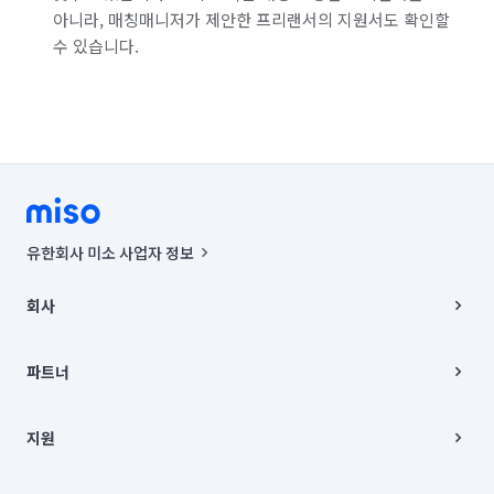
아니라, 매칭매니저가 제안한 프리랜서의 지원서도 확인할
수 있습니다.
유한회사 미소 사업자 정보
사업자등록번호 : 291-87-00271 | 인허가번호 : 2016-3220163-14-5-
00019 |
회사
통신판매신고번호 : 2024-서울종로-1400(공정거래위원회 정보) |
대표이사 : CHING VICTOR COLUMBIA RHEE
회사소개
주소 | 본사: 서울특별시 종로구 율곡로 6(중학동, 트윈트리빌딩) B동 5층
채용
파트너
컨택센터 : 서울특별시 종로구 수송동 율곡로 24, 7층, 8층 미소
블로그
유한회사 미소는 통신판매중개자이며, 통신판매의 당사자가 아닙니다.
파트너 지원
상품, 상품정보, 거래에 관한 의무와 책임은 거래당사자에게 있습니다.
이사
지원
언론 보도 관련 문의:
contact@getmiso.com
이사 청소/입주 청소
대표번호: 1577-8808
고객센터
© 유한회사 미소. Miso, Inc. All Rights Reserved.