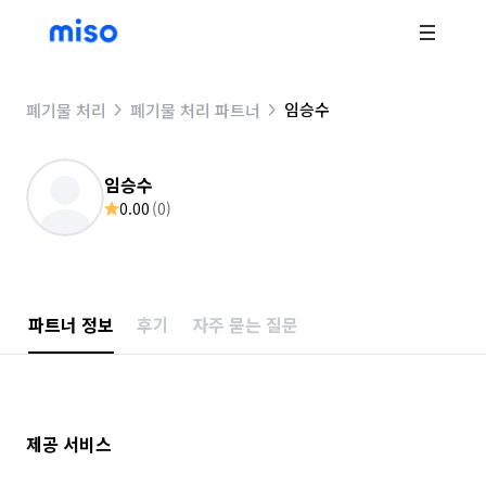
임승수
폐기물 처리
폐기물 처리 파트너
임승수
0.00
(
0
)
파트너 정보
후기
자주 묻는 질문
제공 서비스