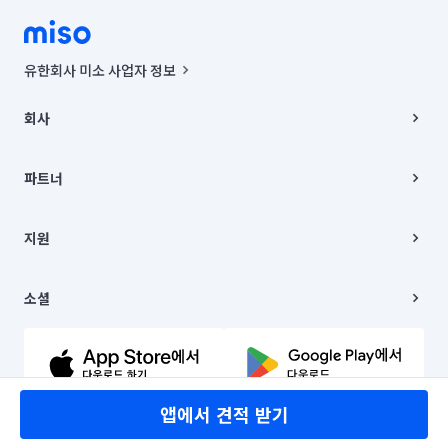
유한회사 미소 사업자 정보
사업자등록번호 : 291-87-00271 | 인허가번호 : 2016-3220163-14-5-
00019 |
회사
통신판매신고번호 : 2024-서울종로-1400(공정거래위원회 정보) |
대표이사 : CHING VICTOR COLUMBIA RHEE
회사소개
주소 | 본사: 서울특별시 종로구 율곡로 6(중학동, 트윈트리빌딩) B동 5층
채용
파트너
컨택센터 : 서울특별시 종로구 수송동 율곡로 24, 7층, 8층 미소
블로그
유한회사 미소는 통신판매중개자이며, 통신판매의 당사자가 아닙니다.
파트너 지원
상품, 상품정보, 거래에 관한 의무와 책임은 거래당사자에게 있습니다.
이사
지원
언론 보도 관련 문의:
contact@getmiso.com
이사 청소/입주 청소
대표번호: 1577-8808
고객센터
© 유한회사 미소. Miso, Inc. All Rights Reserved.
이용약관
소셜
개인정보처리방침
파트너 위치정보 이용약관
링크드인
문의하기
유튜브
앱에서 견적 받기