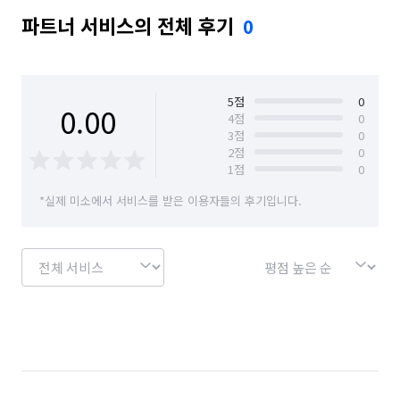
파트너 서비스의 전체 후기
0
5
점
0
0.00
4
점
0
3
점
0
2
점
0
1
점
0
*실제 미소에서 서비스를 받은 이용자들의 후기입니다.