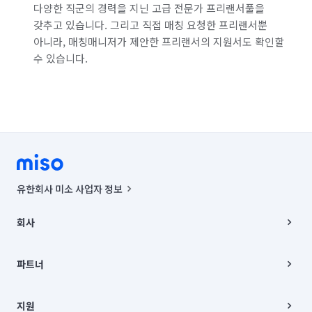
다양한 직군의 경력을 지닌 고급 전문가 프리랜서풀을
갖추고 있습니다. 그리고 직접 매칭 요청한 프리랜서뿐
아니라, 매칭매니저가 제안한 프리랜서의 지원서도 확인할
수 있습니다.
유한회사 미소 사업자 정보
사업자등록번호 : 291-87-00271 | 인허가번호 : 2016-3220163-14-5-
00019 |
회사
통신판매신고번호 : 2024-서울종로-1400(공정거래위원회 정보) |
대표이사 : CHING VICTOR COLUMBIA RHEE
회사소개
주소 | 본사: 서울특별시 종로구 율곡로 6(중학동, 트윈트리빌딩) B동 5층
채용
파트너
컨택센터 : 서울특별시 종로구 수송동 율곡로 24, 7층, 8층 미소
블로그
유한회사 미소는 통신판매중개자이며, 통신판매의 당사자가 아닙니다.
파트너 지원
상품, 상품정보, 거래에 관한 의무와 책임은 거래당사자에게 있습니다.
이사
지원