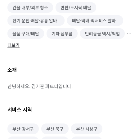
건물 내부/외부 청소
반찬/도시락 배달
단기 운전·배달·유통 알바
배달·택배·퀵서비스 알바
물품 구매/배달
기타 심부름
반려동물 택시/픽업
더보기
소형물건 배달 심부름
사무보조·문서작성 알바
단기 사무직 알바
학교·도서관·교육기관 알바
소개
공공기관·공기업·협회 알바
이사
곰팡이 제거
안녕하세요. 김기훈 파트너입니다.
서비스 지역
부산 강서구
부산 북구
부산 사상구