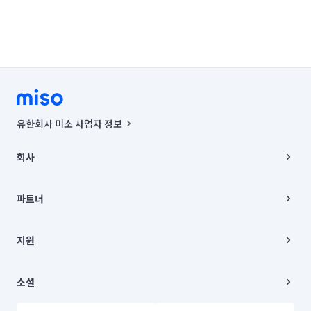
유한회사 미소 사업자 정보
사업자등록번호 : 291-87-00271 | 인허가번호 : 2016-3220163-14-5-
00019 |
회사
통신판매신고번호 : 2024-서울종로-1400(공정거래위원회 정보) |
대표이사 : CHING VICTOR COLUMBIA RHEE
회사소개
주소 | 본사: 서울특별시 종로구 율곡로 6(중학동, 트윈트리빌딩) B동 5층
채용
파트너
컨택센터 : 서울특별시 종로구 수송동 율곡로 24, 7층, 8층 미소
블로그
유한회사 미소는 통신판매중개자이며, 통신판매의 당사자가 아닙니다.
파트너 지원
상품, 상품정보, 거래에 관한 의무와 책임은 거래당사자에게 있습니다.
이사
지원
언론 보도 관련 문의:
contact@getmiso.com
이사 청소/입주 청소
대표번호: 1577-8808
고객센터
© 유한회사 미소. Miso, Inc. All Rights Reserved.
이용약관
소셜
개인정보처리방침
파트너 위치정보 이용약관
링크드인