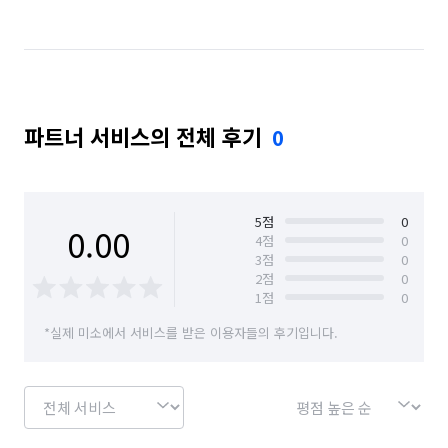
파트너 서비스의 전체 후기
0
5
점
0
0.00
4
점
0
3
점
0
2
점
0
1
점
0
*실제 미소에서 서비스를 받은 이용자들의 후기입니다.