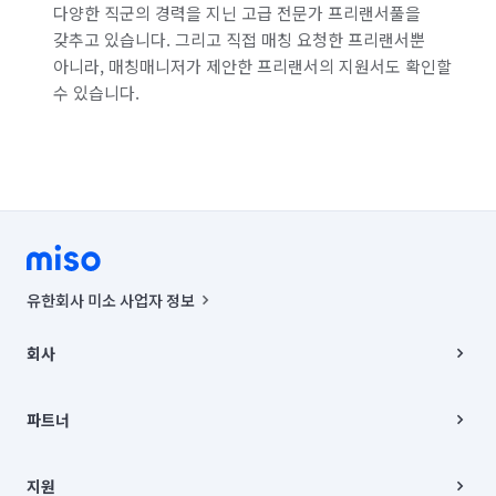
다양한 직군의 경력을 지닌 고급 전문가 프리랜서풀을
갖추고 있습니다. 그리고 직접 매칭 요청한 프리랜서뿐
아니라, 매칭매니저가 제안한 프리랜서의 지원서도 확인할
수 있습니다.
유한회사 미소 사업자 정보
사업자등록번호 : 291-87-00271 | 인허가번호 : 2016-3220163-14-5-
00019 |
회사
통신판매신고번호 : 2024-서울종로-1400(공정거래위원회 정보) |
대표이사 : CHING VICTOR COLUMBIA RHEE
회사소개
주소 | 본사: 서울특별시 종로구 율곡로 6(중학동, 트윈트리빌딩) B동 5층
채용
파트너
컨택센터 : 서울특별시 종로구 수송동 율곡로 24, 7층, 8층 미소
블로그
유한회사 미소는 통신판매중개자이며, 통신판매의 당사자가 아닙니다.
파트너 지원
상품, 상품정보, 거래에 관한 의무와 책임은 거래당사자에게 있습니다.
이사
지원