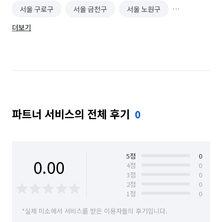
서울 구로구
서울 금천구
서울 노원구
더보기
서울 도봉구
서울 동대문구
서울 동작구
서울 마포구
서울 서대문구
서울 서초구
서울 성동구
서울 성북구
서울 송파구
서울 양천구
서울 영등포구
서울 용산구
파트너 서비스의 전체 후기
0
서울 은평구
서울 종로구
서울 중구
서울 중랑구
5
점
0
0.00
4
점
0
3
점
0
2
점
0
1
점
0
*실제 미소에서 서비스를 받은 이용자들의 후기입니다.