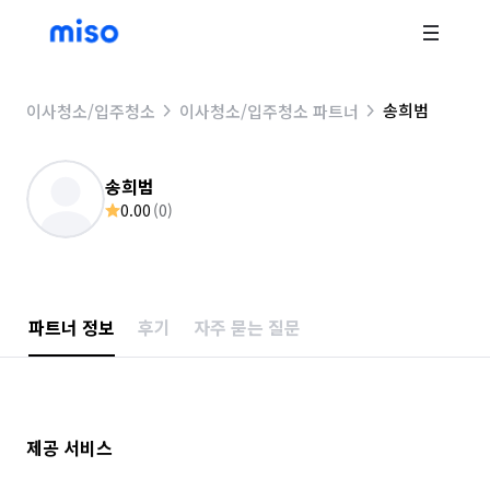
송희범
이사청소/입주청소
이사청소/입주청소 파트너
송희범
0.00
(
0
)
파트너 정보
후기
자주 묻는 질문
제공 서비스