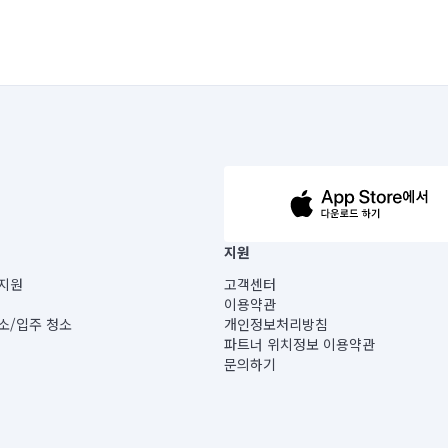
63-14-5-00019 |
지원
보) |
지원
고객센터
빌딩) B동 5층
이용약관
 미소
소/입주 청소
개인정보처리방침
 아닙니다.
파트너 위치정보 이용약관
게 있습니다.
문의하기