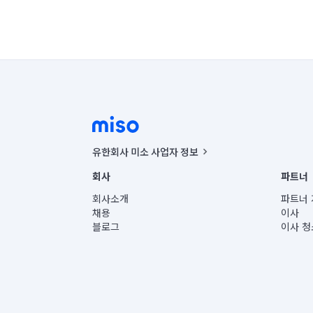
유한회사 미소 사업자 정보
사업자등록번호 : 291-87-00271 | 인허가번호 : 2016-32201
회사
파트너
통신판매신고번호 : 2024-서울종로-1400(공정거래위원회 정
대표이사 : CHING VICTOR COLUMBIA RHEE
회사소개
파트너 
주소 | 본사: 서울특별시 종로구 율곡로 6(중학동, 트윈트리
채용
이사
컨택센터 : 서울특별시 종로구 수송동 율곡로 24, 7층, 8층
블로그
이사 청
유한회사 미소는 통신판매중개자이며, 통신판매의 당사자가
상품, 상품정보, 거래에 관한 의무와 책임은 거래당사자에
언론 보도 관련 문의:
contact@getmiso.com
대표번호: 1577-8808
© 유한회사 미소. Miso, Inc. All Rights Reserved.