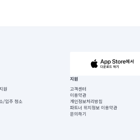
63-14-5-00019 |
지원
보) |
지원
고객센터
빌딩) B동 5층
이용약관
 미소
소/입주 청소
개인정보처리방침
 아닙니다.
파트너 위치정보 이용약관
게 있습니다.
문의하기