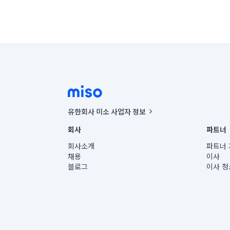
유한회사 미소 사업자 정보
사업자등록번호 : 291-87-00271 | 인허가번호 : 2016-32201
회사
파트너
통신판매신고번호 : 2024-서울종로-1400(공정거래위원회 정
대표이사 : CHING VICTOR COLUMBIA RHEE
회사소개
파트너 
주소 | 본사: 서울특별시 종로구 율곡로 6(중학동, 트윈트리
채용
이사
컨택센터 : 서울특별시 종로구 수송동 율곡로 24, 7층, 8층
블로그
이사 청
유한회사 미소는 통신판매중개자이며, 통신판매의 당사자가
상품, 상품정보, 거래에 관한 의무와 책임은 거래당사자에
언론 보도 관련 문의:
contact@getmiso.com
대표번호: 1577-8808
© 유한회사 미소. Miso, Inc. All Rights Reserved.