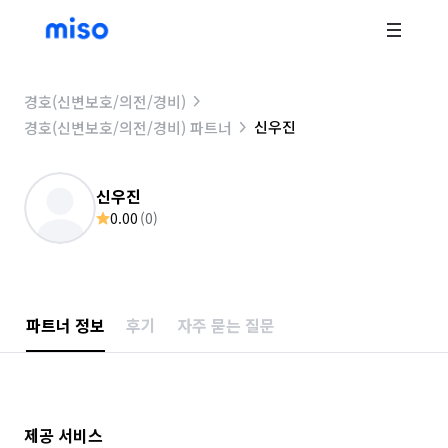
경호(신변보호/의전/경비)
신우진
경호(신변보호/의전/경비) 파트너
신우진
0.00
(
0
)
파트너 정보
후기
자주 묻는 질문
제공 서비스