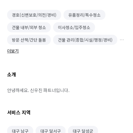
경호(신변보호/의전/경비)
유품정리/특수청소
건물 내부/외부 청소
이사청소/입주청소
방문 산책/간단 돌봄
건물 관리(종합/시설/행정/경비)
더보기
온라인구매 대행
역할대행 심부름
기타 심부름
반려동물 택시/픽업
기타 집안일 심부름
소개
동행 심부름
경조사 참석
하객 대행
PC방·오락실·게임장 알바
철거
안녕하세요. 신우진 파트너입니다.
서비스 지역
대구 남구
대구 달서구
대구 달성군