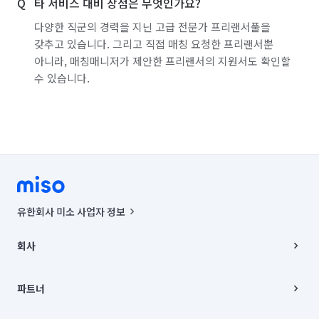
타 서비스 대비 장점은 무엇인가요?
다양한 직군의 경력을 지닌 고급 전문가 프리랜서풀을
갖추고 있습니다. 그리고 직접 매칭 요청한 프리랜서뿐
아니라, 매칭매니저가 제안한 프리랜서의 지원서도 확인할
수 있습니다.
유한회사 미소 사업자 정보
사업자등록번호 : 291-87-00271 | 인허가번호 : 2016-3220163-14-5-
00019 |
회사
통신판매신고번호 : 2024-서울종로-1400(공정거래위원회 정보) |
대표이사 : CHING VICTOR COLUMBIA RHEE
회사소개
주소 | 본사: 서울특별시 종로구 율곡로 6(중학동, 트윈트리빌딩) B동 5층
채용
파트너
컨택센터 : 서울특별시 종로구 수송동 율곡로 24, 7층, 8층 미소
블로그
유한회사 미소는 통신판매중개자이며, 통신판매의 당사자가 아닙니다.
파트너 지원