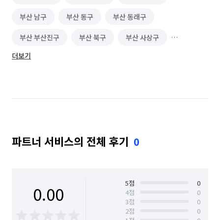
부산 남구
부산 동구
부산 동래구
부산 부산진구
부산 북구
부산 사상구
더보기
부산 사하구
부산 서구
부산 수영구
부산 연제구
부산 영도구
부산 중구
부산 해운대구
파트너 서비스의 전체 후기
0
5
점
0
0.00
4
점
0
3
점
0
2
점
0