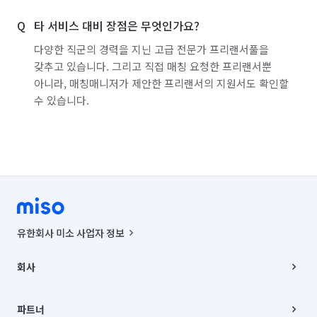
타 서비스 대비 장점은 무엇인가요?
다양한 직군의 경력을 지닌 고급 전문가 프리랜서풀을
갖추고 있습니다. 그리고 직접 매칭 요청한 프리랜서뿐
아니라, 매칭매니저가 제안한 프리랜서의 지원서도 확인할
수 있습니다.
유한회사 미소 사업자 정보
사업자등록번호 : 291-87-00271 | 인허가번호 : 2016-3220163-14-5-
00019 |
회사
통신판매신고번호 : 2024-서울종로-1400(공정거래위원회 정보) |
대표이사 : CHING VICTOR COLUMBIA RHEE
회사소개
주소 | 본사: 서울특별시 종로구 율곡로 6(중학동, 트윈트리빌딩) B동 5층
채용
파트너