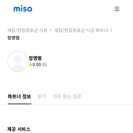
새집/헌집증후군 시공
새집/헌집증후군 시공 파트너
정영범
정영범
0.00
(
0
)
파트너 정보
후기
자주 묻는 질문
제공 서비스