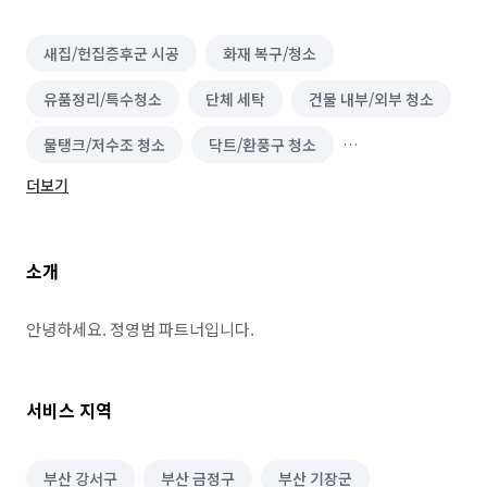
새집/헌집증후군 시공
화재 복구/청소
유품정리/특수청소
단체 세탁
건물 내부/외부 청소
물탱크/저수조 청소
닥트/환풍구 청소
더보기
이사청소/입주청소
온풍기 청소
대기 측정/관리
가구 청소
실외기 청소
소파 청소
소개
바닥 청소 (왁스 코팅)
건물 관리(종합/시설/행정/경비)
에어컨 청소 (상업용)
세탁기 청소 (상업용)
안녕하세요. 정영범 파트너입니다.
냉장고 청소 (업소용)
정리수납 전문가
배관 청소
서비스 지역
카페트 청소
부산 강서구
부산 금정구
부산 기장군