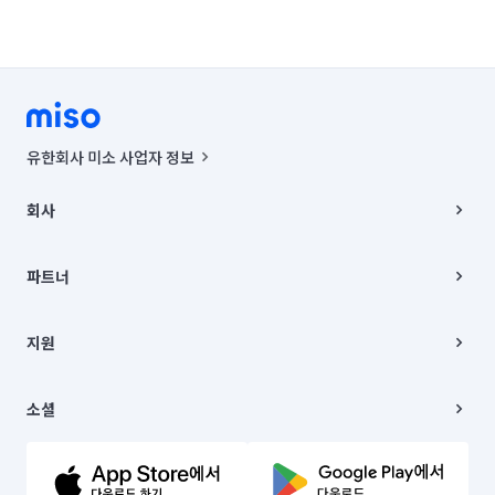
유한회사 미소 사업자 정보
사업자등록번호 : 291-87-00271 | 인허가번호 : 2016-3220163-14-5-
00019 |
회사
통신판매신고번호 : 2024-서울종로-1400(공정거래위원회 정보) |
대표이사 : CHING VICTOR COLUMBIA RHEE
회사소개
주소 | 본사: 서울특별시 종로구 율곡로 6(중학동, 트윈트리빌딩) B동 5층
채용
파트너
컨택센터 : 서울특별시 종로구 수송동 율곡로 24, 7층, 8층 미소
블로그
유한회사 미소는 통신판매중개자이며, 통신판매의 당사자가 아닙니다.
파트너 지원
상품, 상품정보, 거래에 관한 의무와 책임은 거래당사자에게 있습니다.
이사
지원
언론 보도 관련 문의:
contact@getmiso.com
이사 청소/입주 청소
대표번호: 1577-8808
고객센터
© 유한회사 미소. Miso, Inc. All Rights Reserved.
이용약관
소셜
개인정보처리방침
파트너 위치정보 이용약관
링크드인
문의하기
유튜브