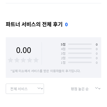
파트너 서비스의 전체 후기
0
5
점
0
0.00
4
점
0
3
점
0
2
점
0
1
점
0
*실제 미소에서 서비스를 받은 이용자들의 후기입니다.