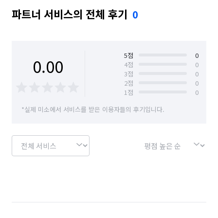
파트너 서비스의 전체 후기
0
5
점
0
0.00
4
점
0
3
점
0
2
점
0
1
점
0
*실제 미소에서 서비스를 받은 이용자들의 후기입니다.