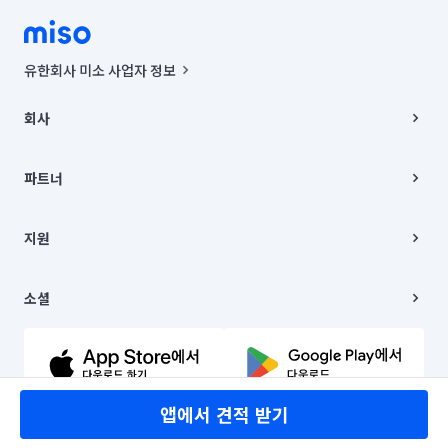
유한회사 미소 사업자 정보
사업자등록번호 : 291-87-00271 | 인허가번호 : 2016-3220163-14-5-
00019 |
회사
통신판매신고번호 : 2024-서울종로-1400(공정거래위원회 정보) |
대표이사 : CHING VICTOR COLUMBIA RHEE
회사소개
주소 | 본사: 서울특별시 종로구 율곡로 6(중학동, 트윈트리빌딩) B동 5층
채용
파트너
컨택센터 : 서울특별시 종로구 수송동 율곡로 24, 7층, 8층 미소
블로그
유한회사 미소는 통신판매중개자이며, 통신판매의 당사자가 아닙니다.
파트너 지원
상품, 상품정보, 거래에 관한 의무와 책임은 거래당사자에게 있습니다.
이사
지원
언론 보도 관련 문의:
contact@getmiso.com
이사 청소/입주 청소
대표번호: 1577-8808
고객센터
© 유한회사 미소. Miso, Inc. All Rights Reserved.
이용약관
소셜
개인정보처리방침
파트너 위치정보 이용약관
링크드인
문의하기
유튜브
앱에서 견적 받기