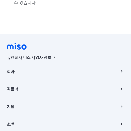
수 있습니다.
유한회사 미소 사업자 정보
사업자등록번호 : 291-87-00271 | 인허가번호 : 2016-3220163-14-5-
00019 |
회사
통신판매신고번호 : 2024-서울종로-1400(공정거래위원회 정보) |
대표이사 : CHING VICTOR COLUMBIA RHEE
회사소개
주소 | 본사: 서울특별시 종로구 율곡로 6(중학동, 트윈트리빌딩) B동 5층
채용
파트너
컨택센터 : 서울특별시 종로구 수송동 율곡로 24, 7층, 8층 미소
블로그
유한회사 미소는 통신판매중개자이며, 통신판매의 당사자가 아닙니다.
파트너 지원
상품, 상품정보, 거래에 관한 의무와 책임은 거래당사자에게 있습니다.
이사
지원
언론 보도 관련 문의:
contact@getmiso.com
이사 청소/입주 청소
대표번호: 1577-8808
고객센터
© 유한회사 미소. Miso, Inc. All Rights Reserved.
이용약관
소셜
개인정보처리방침