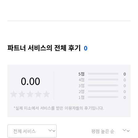
파트너 서비스의 전체 후기
0
5
점
0
0.00
4
점
0
3
점
0
2
점
0
1
점
0
*실제 미소에서 서비스를 받은 이용자들의 후기입니다.