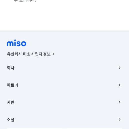
유한회사 미소 사업자 정보
사업자등록번호 : 291-87-00271 | 인허가번호 : 2016-3220163-14-5-
00019 |
회사
통신판매신고번호 : 2024-서울종로-1400(공정거래위원회 정보) |
대표이사 : CHING VICTOR COLUMBIA RHEE
회사소개
주소 | 본사: 서울특별시 종로구 율곡로 6(중학동, 트윈트리빌딩) B동 5층
채용
파트너
컨택센터 : 서울특별시 종로구 수송동 율곡로 24, 7층, 8층 미소
블로그
유한회사 미소는 통신판매중개자이며, 통신판매의 당사자가 아닙니다.
파트너 지원
상품, 상품정보, 거래에 관한 의무와 책임은 거래당사자에게 있습니다.
이사
지원
언론 보도 관련 문의:
contact@getmiso.com
이사 청소/입주 청소
대표번호: 1577-8808
고객센터
© 유한회사 미소. Miso, Inc. All Rights Reserved.
이용약관
소셜
개인정보처리방침