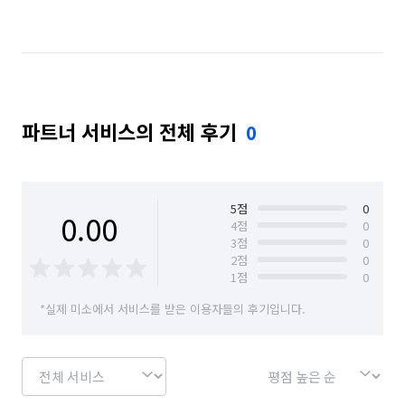
파트너 서비스의 전체 후기
0
5
점
0
0.00
4
점
0
3
점
0
2
점
0
1
점
0
*실제 미소에서 서비스를 받은 이용자들의 후기입니다.