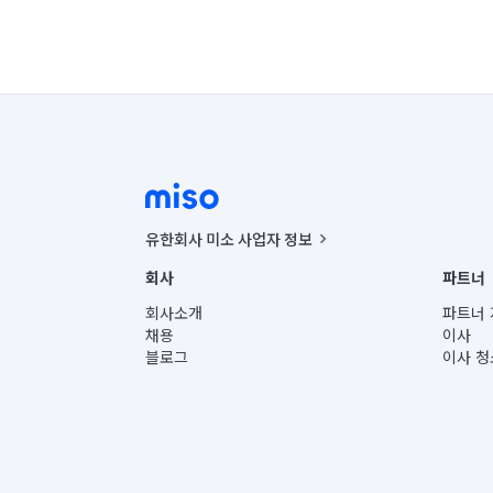
유한회사 미소 사업자 정보
사업자등록번호 : 291-87-00271 | 인허가번호 : 2016-32201
회사
파트너
통신판매신고번호 : 2024-서울종로-1400(공정거래위원회 정
대표이사 : CHING VICTOR COLUMBIA RHEE
회사소개
파트너 
주소 | 본사: 서울특별시 종로구 율곡로 6(중학동, 트윈트리
채용
이사
컨택센터 : 서울특별시 종로구 수송동 율곡로 24, 7층, 8층
블로그
이사 청
유한회사 미소는 통신판매중개자이며, 통신판매의 당사자가
상품, 상품정보, 거래에 관한 의무와 책임은 거래당사자에
언론 보도 관련 문의:
contact@getmiso.com
대표번호: 1577-8808
© 유한회사 미소. Miso, Inc. All Rights Reserved.