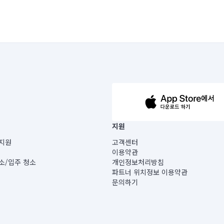
63-14-5-00019 |
지원
보) |
지원
고객센터
빌딩) B동 5층
이용약관
 미소
소/입주 청소
개인정보처리방침
 아닙니다.
파트너 위치정보 이용약관
게 있습니다.
문의하기