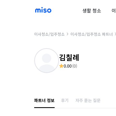
생활 청소
이
이사청소/입주청소
이사청소/입주청소 파트너
김칠례
0.00
(
0
)
파트너 정보
후기
자주 묻는 질문