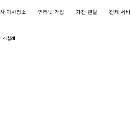
사·이사청소
인터넷 가입
가전 렌탈
전체 서비
김칠례