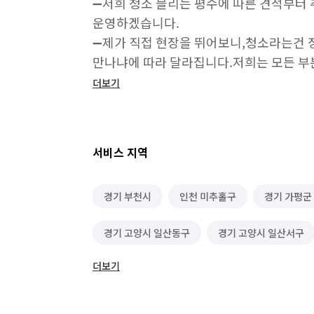
➖저희 청소 블리는 평수에 따른 견적부터 
운영하겠습니다. 

➖제가 직접 현장을 뛰어보니,청소라는건 
만나냐에 따라 달라집니다.저희는 모든 부
하는 것이 아니라, 

더보기
➖새로운 공간에서 기분 좋은 시작을 하실 
✨서비스 상세설명✨

서비스 지역
✔ 체계적인 청소 프로세스

경기 부천시
인천 미추홀구
경기 가평군
•현장 도착 후 상태 점검 및 상담

•주방, 욕실, 창문, 붙박이장, 바닥 등 전 공
경기 고양시 일산동구
경기 고양시 일산서구
•청소 완료 후 고객 확인 및 미흡한 부분 보완
더보기
경기 광주시
경기 구리시
경기 군포시
✔전문 장비

•일반 가정에서 하기 힘든 구석·틈새까지 
경기 동두천시
경기 성남시 분당구
경기