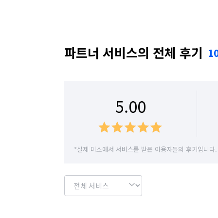
✔ 투명한 비용 안내

경기 수원시 권선구
경기 수원시 영통구
•평수와 상태에 따른 합리적인 견적

•주차비, 폐기물 처리비 등 추가 발생 요인 
경기 시흥시
경기 안산시 단원구
경기 
파트너 서비스의 전체 후기
1
•예약금 및 결제 조건 명확히 고지

경기 안양시 동안구
경기 안양시 만안구
❤청소 블리를선택 해야 하는 이유

경기 여주시
경기 연천군
경기 오산시
1. 노하우 : 수년간 축적된 입주·거주청소 경
5.00
2.신뢰성 : “내 집처럼 꼼꼼하게” 책임감 있
경기 용인시 수지구
경기 용인시 처인구
3.만족도 : 고객 확인 후 즉시 보완, 100% 
4.전문성 : 숙련된 청소 전문가 팀과 철저한
경기 이천시
경기 파주시
경기 평택시
*실제 미소에서 서비스를 받은 이용자들의 후기입니다.
📌 서비스 범위

경기 화성시
서울 강남구
서울 강동구
•🏠 입주청소 : 입주 전 주택 내부에 잔존
서울 관악구
서울 광진구
서울 구로구
제거하여
