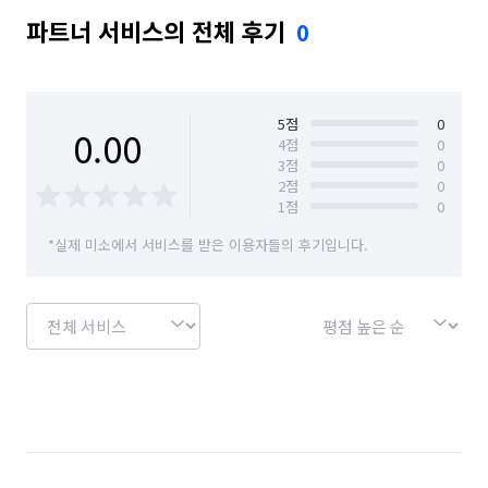
파트너 서비스의 전체 후기
0
5
점
0
0.00
4
점
0
3
점
0
2
점
0
1
점
0
*실제 미소에서 서비스를 받은 이용자들의 후기입니다.