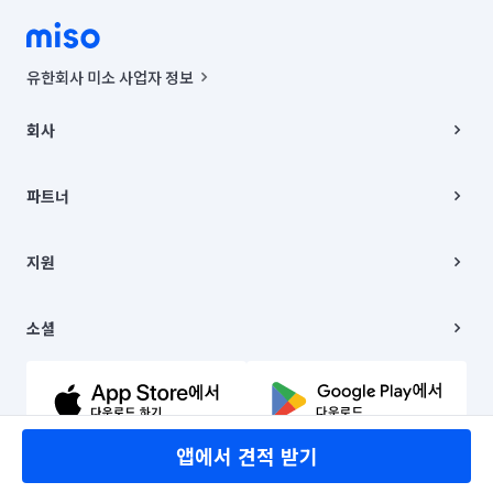
유한회사 미소 사업자 정보
사업자등록번호 : 291-87-00271 | 인허가번호 : 2016-3220163-14-5-
00019 |
회사
통신판매신고번호 : 2024-서울종로-1400(공정거래위원회 정보) |
대표이사 : CHING VICTOR COLUMBIA RHEE
회사소개
주소 | 본사: 서울특별시 종로구 율곡로 6(중학동, 트윈트리빌딩) B동 5층
채용
파트너
컨택센터 : 서울특별시 종로구 수송동 율곡로 24, 7층, 8층 미소
블로그
유한회사 미소는 통신판매중개자이며, 통신판매의 당사자가 아닙니다.
파트너 지원
상품, 상품정보, 거래에 관한 의무와 책임은 거래당사자에게 있습니다.
이사
지원
언론 보도 관련 문의:
contact@getmiso.com
이사 청소/입주 청소
대표번호: 1577-8808
고객센터
© 유한회사 미소. Miso, Inc. All Rights Reserved.
이용약관
소셜
개인정보처리방침
파트너 위치정보 이용약관
링크드인
문의하기
유튜브
앱에서 견적 받기