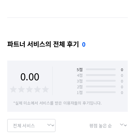
서울 마포구
서울 서대문구
서울 서초구
서울 성동구
서울 성북구
서울 송파구
서울 양천구
서울 영등포구
서울 용산구
파트너 서비스의 전체 후기
0
서울 은평구
서울 종로구
서울 중구
서울 중랑구
5
점
0
0.00
4
점
0
3
점
0
2
점
0
1
점
0
*실제 미소에서 서비스를 받은 이용자들의 후기입니다.