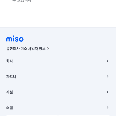
유한회사 미소 사업자 정보
사업자등록번호 : 291-87-00271 | 인허가번호 : 2016-3220163-14-5-
00019 |
회사
통신판매신고번호 : 2024-서울종로-1400(공정거래위원회 정보) |
대표이사 : CHING VICTOR COLUMBIA RHEE
회사소개
주소 | 본사: 서울특별시 종로구 율곡로 6(중학동, 트윈트리빌딩) B동 5층
채용
파트너
컨택센터 : 서울특별시 종로구 수송동 율곡로 24, 7층, 8층 미소
블로그
유한회사 미소는 통신판매중개자이며, 통신판매의 당사자가 아닙니다.
파트너 지원
상품, 상품정보, 거래에 관한 의무와 책임은 거래당사자에게 있습니다.
이사
지원
언론 보도 관련 문의:
contact@getmiso.com
이사 청소/입주 청소
대표번호: 1577-8808
고객센터
© 유한회사 미소. Miso, Inc. All Rights Reserved.
이용약관
소셜
개인정보처리방침