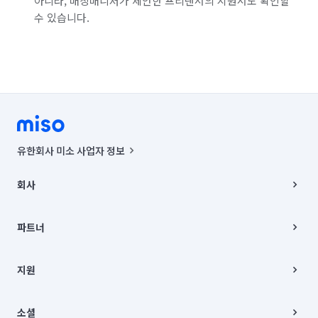
아니라, 매칭매니저가 제안한 프리랜서의 지원서도 확인할
수 있습니다.
유한회사 미소 사업자 정보
사업자등록번호 : 291-87-00271 | 인허가번호 : 2016-3220163-14-5-
00019 |
회사
통신판매신고번호 : 2024-서울종로-1400(공정거래위원회 정보) |
대표이사 : CHING VICTOR COLUMBIA RHEE
회사소개
주소 | 본사: 서울특별시 종로구 율곡로 6(중학동, 트윈트리빌딩) B동 5층
채용
파트너
컨택센터 : 서울특별시 종로구 수송동 율곡로 24, 7층, 8층 미소
블로그
유한회사 미소는 통신판매중개자이며, 통신판매의 당사자가 아닙니다.
파트너 지원
상품, 상품정보, 거래에 관한 의무와 책임은 거래당사자에게 있습니다.
이사
지원
언론 보도 관련 문의:
contact@getmiso.com
이사 청소/입주 청소
대표번호: 1577-8808
고객센터
© 유한회사 미소. Miso, Inc. All Rights Reserved.
이용약관
소셜