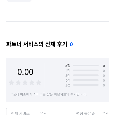
파트너 서비스의 전체 후기
0
5
점
0
0.00
4
점
0
3
점
0
2
점
0
1
점
0
*실제 미소에서 서비스를 받은 이용자들의 후기입니다.