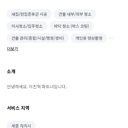
새집/헌집증후군 시공
건물 내부/외부 청소
이사청소/입주청소
바닥 청소 (왁스 코팅)
건물 관리(종합/시설/행정/경비)
개인용 영상촬영
더보기
기업/상업용 영상촬영
사진 편집 및 보정
드론 촬영
기업/상업용 사진촬영
영상 편집
스냅촬영
소개
개인용 사진촬영
생중계/스트리밍 촬영
정리수납 전문가
안녕하세요. 이진혁 파트너입니다.
서비스 지역
세종 자치시