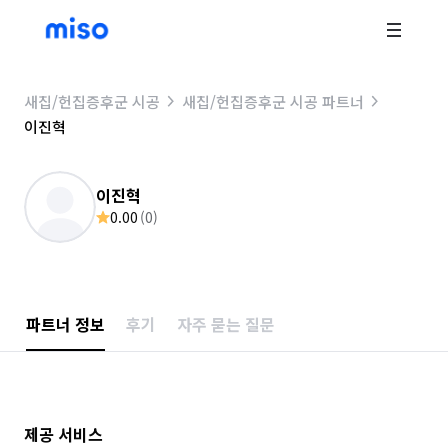
새집/헌집증후군 시공
새집/헌집증후군 시공 파트너
이진혁
이진혁
0.00
(
0
)
파트너 정보
후기
자주 묻는 질문
제공 서비스