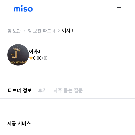
이사J
짐 보관
짐 보관 파트너
이사J
0.00
(
0
)
파트너 정보
후기
자주 묻는 질문
제공 서비스