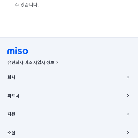
수 있습니다.
유한회사 미소 사업자 정보
사업자등록번호 : 291-87-00271 | 인허가번호 : 2016-3220163-14-5-
00019 |
회사
통신판매신고번호 : 2024-서울종로-1400(공정거래위원회 정보) |
대표이사 : CHING VICTOR COLUMBIA RHEE
회사소개
주소 | 본사: 서울특별시 종로구 율곡로 6(중학동, 트윈트리빌딩) B동 5층
채용
파트너
컨택센터 : 서울특별시 종로구 수송동 율곡로 24, 7층, 8층 미소
블로그
유한회사 미소는 통신판매중개자이며, 통신판매의 당사자가 아닙니다.
파트너 지원
상품, 상품정보, 거래에 관한 의무와 책임은 거래당사자에게 있습니다.
이사
지원
언론 보도 관련 문의:
contact@getmiso.com
이사 청소/입주 청소
대표번호: 1577-8808
고객센터
© 유한회사 미소. Miso, Inc. All Rights Reserved.
이용약관
소셜