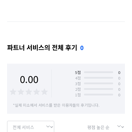
파트너 서비스의 전체 후기
0
5
점
0
0.00
4
점
0
3
점
0
2
점
0
1
점
0
*실제 미소에서 서비스를 받은 이용자들의 후기입니다.