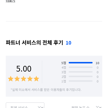
더보기
부산 강서구
부산 금정구
부산 기장군
부산 남구
부산 동구
부산 동래구
부산 부산진구
부산 북구
부산 사상구
부산 사하구
부산 서구
부산 수영구
파트너 서비스의 전체 후기
10
부산 연제구
부산 영도구
부산 중구
부산 해운대구
울산 남구
울산 동구
울산 북구
울산 울주군
울산 중구
5
점
10
5.00
4
점
0
3
점
0
2
점
0
1
점
0
*실제 미소에서 서비스를 받은 이용자들의 후기입니다.