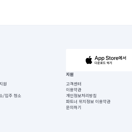
63-14-5-00019 |
지원
보) |
지원
고객센터
빌딩) B동 5층
이용약관
 미소
소/입주 청소
개인정보처리방침
 아닙니다.
파트너 위치정보 이용약관
게 있습니다.
문의하기