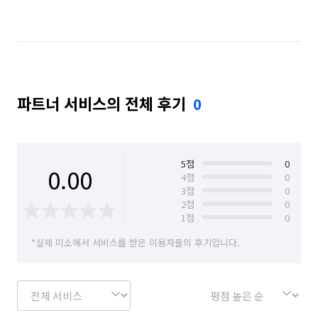
파트너 서비스의 전체 후기
0
5
점
0
0.00
4
점
0
3
점
0
2
점
0
1
점
0
*실제 미소에서 서비스를 받은 이용자들의 후기입니다.