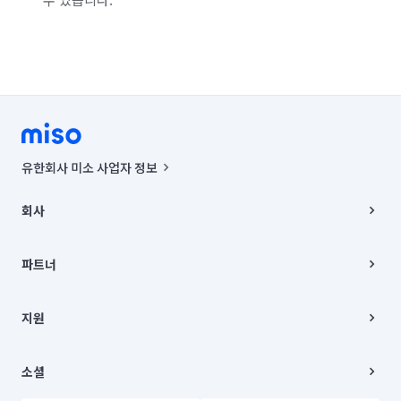
유한회사 미소 사업자 정보
사업자등록번호 : 291-87-00271 | 인허가번호 : 2016-3220163-14-5-
00019 |
회사
통신판매신고번호 : 2024-서울종로-1400(공정거래위원회 정보) |
대표이사 : CHING VICTOR COLUMBIA RHEE
회사소개
주소 | 본사: 서울특별시 종로구 율곡로 6(중학동, 트윈트리빌딩) B동 5층
채용
파트너
컨택센터 : 서울특별시 종로구 수송동 율곡로 24, 7층, 8층 미소
블로그
유한회사 미소는 통신판매중개자이며, 통신판매의 당사자가 아닙니다.
파트너 지원
상품, 상품정보, 거래에 관한 의무와 책임은 거래당사자에게 있습니다.
이사
지원
언론 보도 관련 문의:
contact@getmiso.com
이사 청소/입주 청소
대표번호: 1577-8808
고객센터
© 유한회사 미소. Miso, Inc. All Rights Reserved.
이용약관
소셜
개인정보처리방침