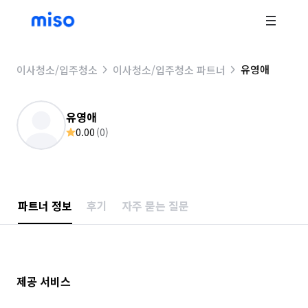
유영애
이사청소/입주청소
이사청소/입주청소 파트너
유영애
0.00
(
0
)
파트너 정보
후기
자주 묻는 질문
제공 서비스