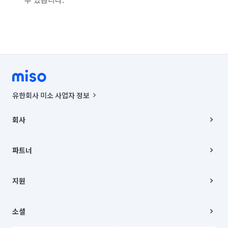
유한회사 미소 사업자 정보
사업자등록번호 : 291-87-00271 | 인허가번호 : 2016-3220163-14-5-
00019 |
회사
통신판매신고번호 : 2024-서울종로-1400(공정거래위원회 정보) |
대표이사 : CHING VICTOR COLUMBIA RHEE
회사소개
주소 | 본사: 서울특별시 종로구 율곡로 6(중학동, 트윈트리빌딩) B동 5층
채용
파트너
컨택센터 : 서울특별시 종로구 수송동 율곡로 24, 7층, 8층 미소
블로그
유한회사 미소는 통신판매중개자이며, 통신판매의 당사자가 아닙니다.
파트너 지원
상품, 상품정보, 거래에 관한 의무와 책임은 거래당사자에게 있습니다.
이사
지원
언론 보도 관련 문의:
contact@getmiso.com
이사 청소/입주 청소
대표번호: 1577-8808
고객센터
© 유한회사 미소. Miso, Inc. All Rights Reserved.
이용약관
소셜
개인정보처리방침