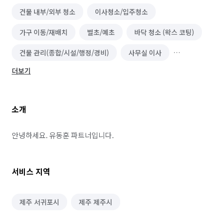
건물 내부/외부 청소
이사청소/입주청소
가구 이동/재배치
벌초/예초
바닥 청소 (왁스 코팅)
건물 관리(종합/시설/행정/경비)
사무실 이사
더보기
정리수납 전문가
폐기물 처리
이사
철거
소형이사
소개
안녕하세요. 유동훈 파트너입니다.
서비스 지역
제주 서귀포시
제주 제주시