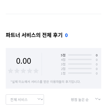
파트너 서비스의 전체 후기
0
5
점
0
0.00
4
점
0
3
점
0
2
점
0
1
점
0
*실제 미소에서 서비스를 받은 이용자들의 후기입니다.