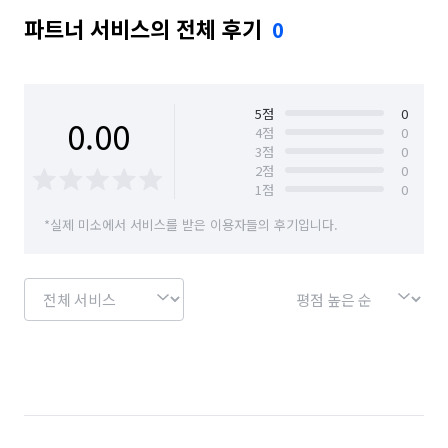
파트너 서비스의 전체 후기
0
5
점
0
0.00
4
점
0
3
점
0
2
점
0
1
점
0
*실제 미소에서 서비스를 받은 이용자들의 후기입니다.