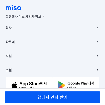
유한회사 미소 사업자 정보
사업자등록번호 : 291-87-00271 | 인허가번호 : 2016-3220163-14-5-
00019 |
회사
통신판매신고번호 : 2024-서울종로-1400(공정거래위원회 정보) |
대표이사 : CHING VICTOR COLUMBIA RHEE
회사소개
주소 | 본사: 서울특별시 종로구 율곡로 6(중학동, 트윈트리빌딩) B동 5층
채용
파트너
컨택센터 : 서울특별시 종로구 수송동 율곡로 24, 7층, 8층 미소
블로그
유한회사 미소는 통신판매중개자이며, 통신판매의 당사자가 아닙니다.
파트너 지원
상품, 상품정보, 거래에 관한 의무와 책임은 거래당사자에게 있습니다.
이사
지원
언론 보도 관련 문의:
contact@getmiso.com
이사 청소/입주 청소
대표번호: 1577-8808
고객센터
© 유한회사 미소. Miso, Inc. All Rights Reserved.
이용약관
소셜
개인정보처리방침
파트너 위치정보 이용약관
링크드인
문의하기
유튜브
앱에서 견적 받기