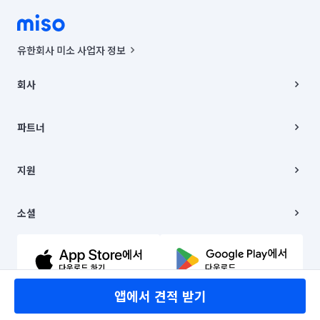
유한회사 미소 사업자 정보
사업자등록번호 : 291-87-00271 | 인허가번호 : 2016-3220163-14-5-
00019 |
회사
통신판매신고번호 : 2024-서울종로-1400(공정거래위원회 정보) |
대표이사 : CHING VICTOR COLUMBIA RHEE
회사소개
주소 | 본사: 서울특별시 종로구 율곡로 6(중학동, 트윈트리빌딩) B동 5층
채용
파트너
컨택센터 : 서울특별시 종로구 수송동 율곡로 24, 7층, 8층 미소
블로그
유한회사 미소는 통신판매중개자이며, 통신판매의 당사자가 아닙니다.
파트너 지원
상품, 상품정보, 거래에 관한 의무와 책임은 거래당사자에게 있습니다.
이사
지원
언론 보도 관련 문의:
contact@getmiso.com
이사 청소/입주 청소
대표번호: 1577-8808
고객센터
© 유한회사 미소. Miso, Inc. All Rights Reserved.
이용약관
소셜
개인정보처리방침
파트너 위치정보 이용약관
링크드인
문의하기
유튜브
앱에서 견적 받기