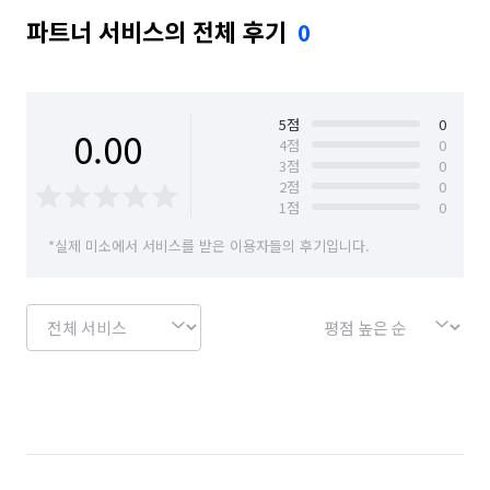
파트너 서비스의 전체 후기
0
5
점
0
0.00
4
점
0
3
점
0
2
점
0
1
점
0
*실제 미소에서 서비스를 받은 이용자들의 후기입니다.