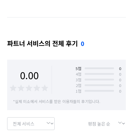
경기 남양주시
경기 동두천시
경기 성남시 분당구
경기 성남시 수정구
경기 성남시 중원구
경기 수원시 권선구
경기 수원시 영통구
파트너 서비스의 전체 후기
0
경기 수원시 장안구
경기 수원시 팔달구
경기 시흥시
경기 안산시 단원구
경기 안산시 상록구
경기 안성시
5
점
0
0.00
4
점
0
3
점
0
경기 안양시 동안구
경기 안양시 만안구
2
점
0
1
점
0
경기 양주시
경기 양평군
경기 여주시
*실제 미소에서 서비스를 받은 이용자들의 후기입니다.
경기 연천군
경기 오산시
경기 용인시 기흥구
경기 용인시 수지구
경기 용인시 처인구
경기 의왕시
경기 의정부시
경기 이천시