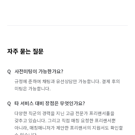
경기 파주시
경기 평택시
경기 포천시
경기 하남시
경기 화성시
경기 부천시 소사구
경기 부천시 원미구
경기 부천시 오정구
경기 화성시 동탄구
경기 화성시 효행구
자주 묻는 질문
경기 화성시 만세구
경기 화성시 병점구
사전미팅이 가능한가요?
규정에 준하여 채팅과 유선상담만 가능합니다. 결제 후의
미팅은 가능합니다.
타 서비스 대비 장점은 무엇인가요?
다양한 직군의 경력을 지닌 고급 전문가 프리랜서풀을
갖추고 있습니다. 그리고 직접 매칭 요청한 프리랜서뿐
아니라, 매칭매니저가 제안한 프리랜서의 지원서도 확인할
수 있습니다.