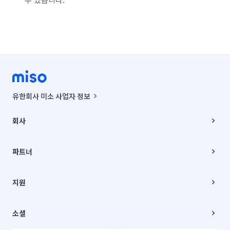
유한회사 미소 사업자 정보
사업자등록번호 : 291-87-00271 | 인허가번호 : 2016-3220163-14-5-
00019 |
회사
통신판매신고번호 : 2024-서울종로-1400(공정거래위원회 정보) |
대표이사 : CHING VICTOR COLUMBIA RHEE
회사소개
주소 | 본사: 서울특별시 종로구 율곡로 6(중학동, 트윈트리빌딩) B동 5층
채용
파트너
컨택센터 : 서울특별시 종로구 수송동 율곡로 24, 7층, 8층 미소
블로그
유한회사 미소는 통신판매중개자이며, 통신판매의 당사자가 아닙니다.
파트너 지원
상품, 상품정보, 거래에 관한 의무와 책임은 거래당사자에게 있습니다.
이사
지원
언론 보도 관련 문의:
contact@getmiso.com
이사 청소/입주 청소
대표번호: 1577-8808
고객센터
© 유한회사 미소. Miso, Inc. All Rights Reserved.
이용약관
소셜
개인정보처리방침