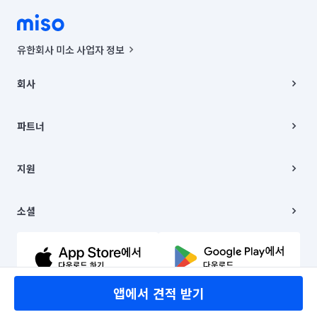
유한회사 미소 사업자 정보
사업자등록번호 : 291-87-00271 | 인허가번호 : 2016-3220163-14-5-
00019 |
회사
통신판매신고번호 : 2024-서울종로-1400(공정거래위원회 정보) |
대표이사 : CHING VICTOR COLUMBIA RHEE
회사소개
주소 | 본사: 서울특별시 종로구 율곡로 6(중학동, 트윈트리빌딩) B동 5층
채용
파트너
컨택센터 : 서울특별시 종로구 수송동 율곡로 24, 7층, 8층 미소
블로그
유한회사 미소는 통신판매중개자이며, 통신판매의 당사자가 아닙니다.
파트너 지원
상품, 상품정보, 거래에 관한 의무와 책임은 거래당사자에게 있습니다.
이사
지원
언론 보도 관련 문의:
contact@getmiso.com
이사 청소/입주 청소
대표번호: 1577-8808
고객센터
© 유한회사 미소. Miso, Inc. All Rights Reserved.
이용약관
소셜
개인정보처리방침
파트너 위치정보 이용약관
링크드인
문의하기
유튜브
앱에서 견적 받기