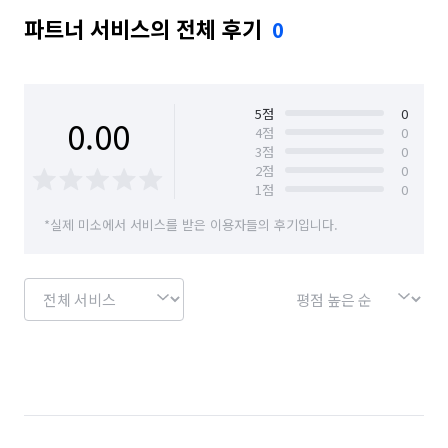
파트너 서비스의 전체 후기
0
5
점
0
0.00
4
점
0
3
점
0
2
점
0
1
점
0
*실제 미소에서 서비스를 받은 이용자들의 후기입니다.