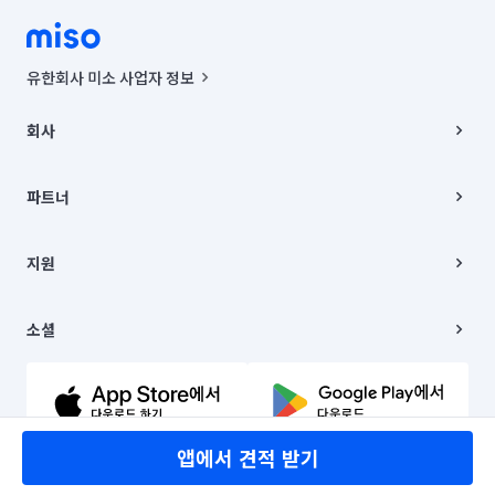
유한회사 미소 사업자 정보
사업자등록번호 : 291-87-00271 | 인허가번호 : 2016-3220163-14-5-
00019 |
회사
통신판매신고번호 : 2024-서울종로-1400(공정거래위원회 정보) |
대표이사 : CHING VICTOR COLUMBIA RHEE
회사소개
주소 | 본사: 서울특별시 종로구 율곡로 6(중학동, 트윈트리빌딩) B동 5층
채용
파트너
컨택센터 : 서울특별시 종로구 수송동 율곡로 24, 7층, 8층 미소
블로그
유한회사 미소는 통신판매중개자이며, 통신판매의 당사자가 아닙니다.
파트너 지원
상품, 상품정보, 거래에 관한 의무와 책임은 거래당사자에게 있습니다.
이사
지원
언론 보도 관련 문의:
contact@getmiso.com
이사 청소/입주 청소
대표번호: 1577-8808
고객센터
© 유한회사 미소. Miso, Inc. All Rights Reserved.
이용약관
소셜
개인정보처리방침
파트너 위치정보 이용약관
링크드인
문의하기
유튜브
앱에서 견적 받기