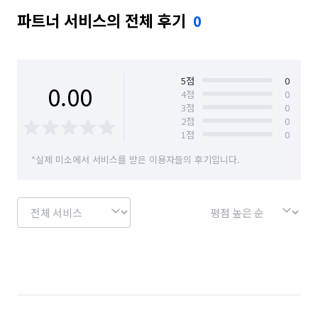
파트너 서비스의 전체 후기
0
5
점
0
0.00
4
점
0
3
점
0
2
점
0
1
점
0
*실제 미소에서 서비스를 받은 이용자들의 후기입니다.