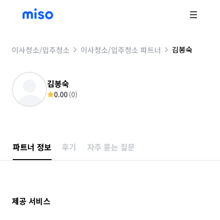
김봉숙
이사청소/입주청소
이사청소/입주청소 파트너
김봉숙
0.00
(
0
)
파트너 정보
후기
자주 묻는 질문
제공 서비스