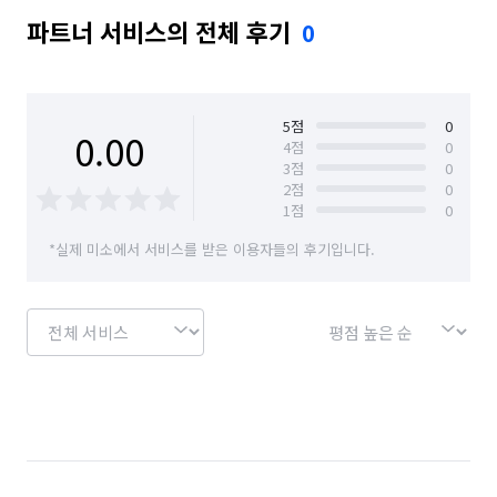
파트너 서비스의 전체 후기
0
5
점
0
0.00
4
점
0
3
점
0
2
점
0
1
점
0
*실제 미소에서 서비스를 받은 이용자들의 후기입니다.