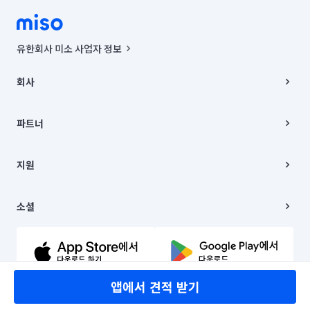
유한회사 미소 사업자 정보
사업자등록번호 : 291-87-00271 | 인허가번호 : 2016-3220163-14-5-
00019 |
회사
통신판매신고번호 : 2024-서울종로-1400(공정거래위원회 정보) |
대표이사 : CHING VICTOR COLUMBIA RHEE
회사소개
주소 | 본사: 서울특별시 종로구 율곡로 6(중학동, 트윈트리빌딩) B동 5층
채용
파트너
컨택센터 : 서울특별시 종로구 수송동 율곡로 24, 7층, 8층 미소
블로그
유한회사 미소는 통신판매중개자이며, 통신판매의 당사자가 아닙니다.
파트너 지원
상품, 상품정보, 거래에 관한 의무와 책임은 거래당사자에게 있습니다.
이사
지원
언론 보도 관련 문의:
contact@getmiso.com
이사 청소/입주 청소
대표번호: 1577-8808
고객센터
© 유한회사 미소. Miso, Inc. All Rights Reserved.
이용약관
소셜
개인정보처리방침
파트너 위치정보 이용약관
링크드인
문의하기
유튜브
앱에서 견적 받기