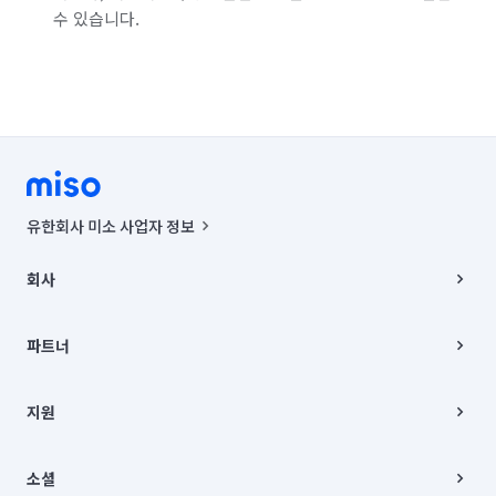
수 있습니다.
유한회사 미소 사업자 정보
사업자등록번호 : 291-87-00271 | 인허가번호 : 2016-3220163-14-5-
00019 |
회사
통신판매신고번호 : 2024-서울종로-1400(공정거래위원회 정보) |
대표이사 : CHING VICTOR COLUMBIA RHEE
회사소개
주소 | 본사: 서울특별시 종로구 율곡로 6(중학동, 트윈트리빌딩) B동 5층
채용
파트너
컨택센터 : 서울특별시 종로구 수송동 율곡로 24, 7층, 8층 미소
블로그
유한회사 미소는 통신판매중개자이며, 통신판매의 당사자가 아닙니다.
파트너 지원
상품, 상품정보, 거래에 관한 의무와 책임은 거래당사자에게 있습니다.
이사
지원
언론 보도 관련 문의:
contact@getmiso.com
이사 청소/입주 청소
대표번호: 1577-8808
고객센터
© 유한회사 미소. Miso, Inc. All Rights Reserved.
이용약관
소셜