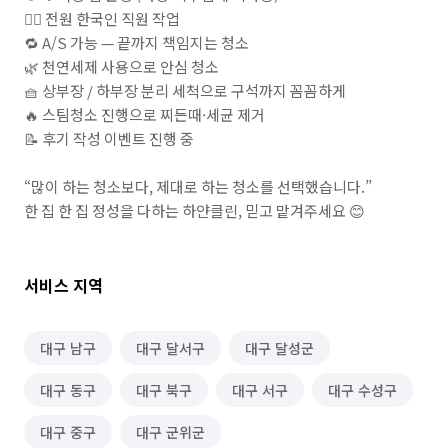
👷‍♂️ 전원 한국인 직원 작업

🔁 A/S 가능 — 끝까지 책임지는 청소

🌿 천연세제 사용으로 안심 청소

🧺 상부장 / 하부장 분리 세척으로 구석까지 꼼꼼하게

🔥 스팀청소 진행으로 찌든때·세균 제거

📝 후기 작성 이벤트 진행 중

“많이 하는 청소보다, 제대로 하는 청소를 선택했습니다.”

한 집 한 집 정성을 다하는 하얀클린, 믿고 맡겨주세요 😊
서비스 지역
대구 남구
대구 달서구
대구 달성군
대구 동구
대구 북구
대구 서구
대구 수성구
대구 중구
대구 군위군