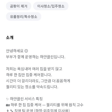
곰팡이 제거
이사청소/입주청소
유품정리/특수청소
소개
안녕하세요 😊

부부가 함께 운영하는 하얀클린입니다.

저희는 욕심내어 여러 집을 받지 않고

하루 한 집만 집중 케어합니다.

시간이 더 걸리더라도, 그만큼 더 꼼꼼하게

퀄리티 있는 청소를 약속드립니다.

✨ 하얀클린 서비스 특징

🏡 하루 한 집 집중 케어 — 퀄리티를 위해 원칙 고수

👨‍🔧 직영 팀 운영 (하청·외주업체 미사용)
