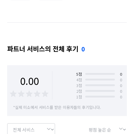
파트너 서비스의 전체 후기
0
5
점
0
0.00
4
점
0
3
점
0
2
점
0
1
점
0
*실제 미소에서 서비스를 받은 이용자들의 후기입니다.