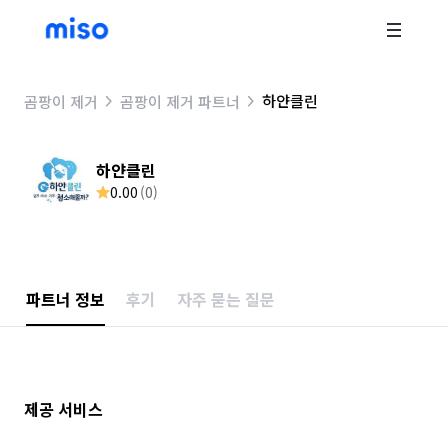
하얀클린
곰팡이 제거
곰팡이 제거 파트너
하얀클린
0.00
(
0
)
파트너 정보
후기
자주 묻는 질문
제공 서비스