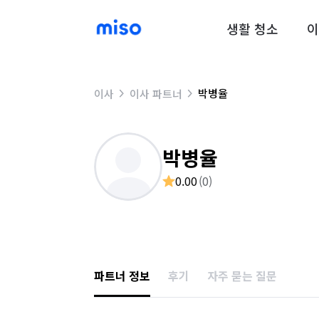
생활 청소
이
박병율
이사
이사 파트너
박병율
0.00
(
0
)
파트너 정보
후기
자주 묻는 질문