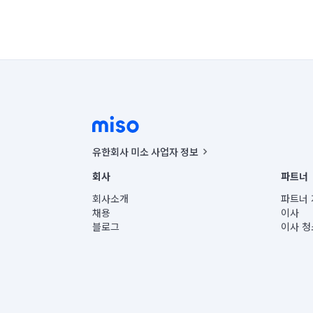
유한회사 미소 사업자 정보
사업자등록번호 : 291-87-00271 | 인허가번호 : 2016-32201
회사
파트너
통신판매신고번호 : 2024-서울종로-1400(공정거래위원회 정
대표이사 : CHING VICTOR COLUMBIA RHEE
회사소개
파트너 
주소 | 본사: 서울특별시 종로구 율곡로 6(중학동, 트윈트리
채용
이사
컨택센터 : 서울특별시 종로구 수송동 율곡로 24, 7층, 8층
블로그
이사 청
유한회사 미소는 통신판매중개자이며, 통신판매의 당사자가
상품, 상품정보, 거래에 관한 의무와 책임은 거래당사자에
언론 보도 관련 문의:
contact@getmiso.com
대표번호: 1577-8808
© 유한회사 미소. Miso, Inc. All Rights Reserved.