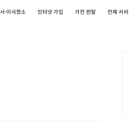
사·이사청소
인터넷 가입
가전 렌탈
전체 서비