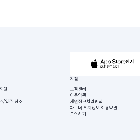
63-14-5-00019 |
지원
보) |
지원
고객센터
빌딩) B동 5층
이용약관
 미소
소/입주 청소
개인정보처리방침
 아닙니다.
파트너 위치정보 이용약관
게 있습니다.
문의하기