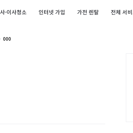
사·이사청소
인터넷 가입
가전 렌탈
전체 서비
000