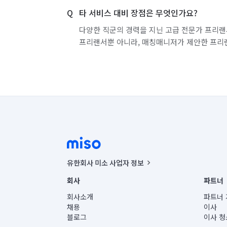
타 서비스 대비 장점은 무엇인가요?
다양한 직군의 경력을 지닌 고급 전문가 프리랜
프리랜서뿐 아니라, 매칭매니저가 제안한 프리
유한회사 미소 사업자 정보
사업자등록번호 : 291-87-00271 | 인허가번호 : 2016-32201
회사
파트너
통신판매신고번호 : 2024-서울종로-1400(공정거래위원회 정
대표이사 : CHING VICTOR COLUMBIA RHEE
회사소개
파트너 
주소 | 본사: 서울특별시 종로구 율곡로 6(중학동, 트윈트리
채용
이사
컨택센터 : 서울특별시 종로구 수송동 율곡로 24, 7층, 8층
블로그
이사 청
유한회사 미소는 통신판매중개자이며, 통신판매의 당사자가