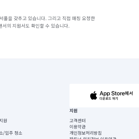
서풀을 갖추고 있습니다. 그리고 직접 매칭 요청한
랜서의 지원서도 확인할 수 있습니다.
63-14-5-00019 |
지원
보) |
지원
고객센터
빌딩) B동 5층
이용약관
 미소
소/입주 청소
개인정보처리방침
 아닙니다.