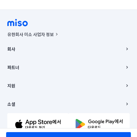
유한회사 미소 사업자 정보
사업자등록번호 : 291-87-00271 | 인허가번호 : 2016-3220163-14-5-
00019 |
회사
통신판매신고번호 : 2024-서울종로-1400(공정거래위원회 정보) |
대표이사 : CHING VICTOR COLUMBIA RHEE
회사소개
주소 | 본사: 서울특별시 종로구 율곡로 6(중학동, 트윈트리빌딩) B동 5층
채용
파트너
컨택센터 : 서울특별시 종로구 수송동 율곡로 24, 7층, 8층 미소
블로그
유한회사 미소는 통신판매중개자이며, 통신판매의 당사자가 아닙니다.
파트너 지원
상품, 상품정보, 거래에 관한 의무와 책임은 거래당사자에게 있습니다.
이사
지원
언론 보도 관련 문의:
contact@getmiso.com
이사 청소/입주 청소
대표번호: 1577-8808
고객센터
© 유한회사 미소. Miso, Inc. All Rights Reserved.
이용약관
소셜
개인정보처리방침
파트너 위치정보 이용약관
링크드인
문의하기
유튜브