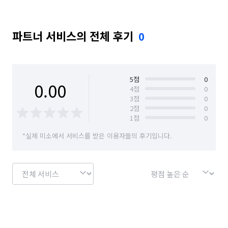
파트너 서비스의 전체 후기
0
5
점
0
0.00
4
점
0
3
점
0
2
점
0
1
점
0
*실제 미소에서 서비스를 받은 이용자들의 후기입니다.