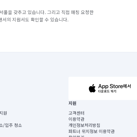
서풀을 갖추고 있습니다. 그리고 직접 매칭 요청한
랜서의 지원서도 확인할 수 있습니다.
63-14-5-00019 |
지원
보) |
지원
고객센터
빌딩) B동 5층
이용약관
 미소
소/입주 청소
개인정보처리방침
 아닙니다.
파트너 위치정보 이용약관
게 있습니다.