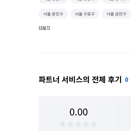
서울 광진구
서울 구로구
서울 금천구
더보기
서울 동대문구
서울 동작구
서울 마포구
서울 성동구
서울 성북구
서울 송파구
서울 용산구
서울 은평구
서울 종로구
파트너 서비스의 전체 후기
0
0.00