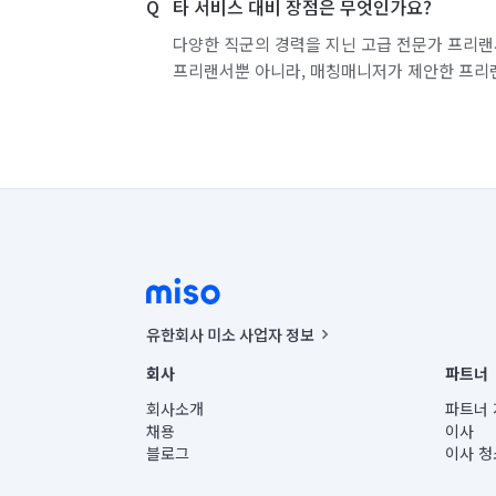
타 서비스 대비 장점은 무엇인가요?
다양한 직군의 경력을 지닌 고급 전문가 프리랜
프리랜서뿐 아니라, 매칭매니저가 제안한 프리
유한회사 미소 사업자 정보
사업자등록번호 : 291-87-00271 | 인허가번호 : 2016-32201
회사
파트너
통신판매신고번호 : 2024-서울종로-1400(공정거래위원회 정
대표이사 : CHING VICTOR COLUMBIA RHEE
회사소개
파트너 
주소 | 본사: 서울특별시 종로구 율곡로 6(중학동, 트윈트리
채용
이사
컨택센터 : 서울특별시 종로구 수송동 율곡로 24, 7층, 8층
블로그
이사 청
유한회사 미소는 통신판매중개자이며, 통신판매의 당사자가
상품, 상품정보, 거래에 관한 의무와 책임은 거래당사자에