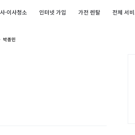
사·이사청소
인터넷 가입
가전 렌탈
전체 서비
박종민