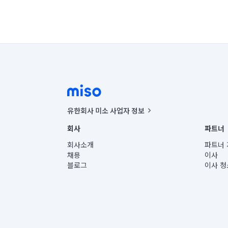
유한회사 미소 사업자 정보
사업자등록번호 : 291-87-00271 | 인허가번호 : 2016-32201
회사
파트너
통신판매신고번호 : 2024-서울종로-1400(공정거래위원회 정
대표이사 : CHING VICTOR COLUMBIA RHEE
회사소개
파트너 
주소 | 본사: 서울특별시 종로구 율곡로 6(중학동, 트윈트리
채용
이사
컨택센터 : 서울특별시 종로구 수송동 율곡로 24, 7층, 8층
블로그
이사 청
유한회사 미소는 통신판매중개자이며, 통신판매의 당사자가
상품, 상품정보, 거래에 관한 의무와 책임은 거래당사자에
언론 보도 관련 문의:
contact@getmiso.com
대표번호: 1577-8808
© 유한회사 미소. Miso, Inc. All Rights Reserved.