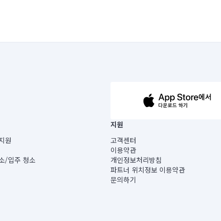
63-14-5-00019 |
지원
보) |
지원
고객센터
빌딩) B동 5층
이용약관
 미소
소/입주 청소
개인정보처리방침
 아닙니다.
파트너 위치정보 이용약관
게 있습니다.
문의하기