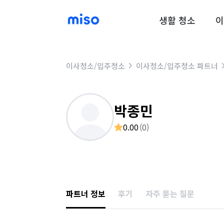
생활 청소
이
이사청소/입주청소
이사청소/입주청소 파트너
박종민
0.00
(
0
)
파트너 정보
후기
자주 묻는 질문