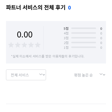
파트너 서비스의 전체 후기
0
5
점
0
0.00
4
점
0
3
점
0
2
점
0
1
점
0
*실제 미소에서 서비스를 받은 이용자들의 후기입니다.