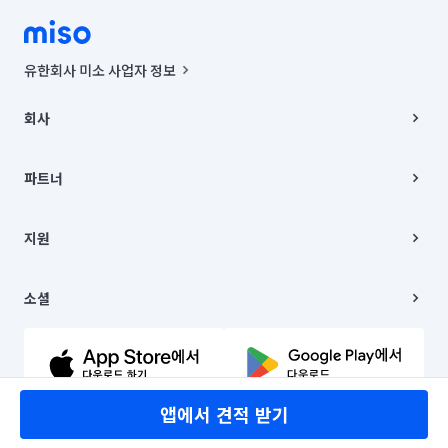
유한회사 미소 사업자 정보
사업자등록번호 : 291-87-00271 | 인허가번호 : 2016-3220163-14-5-
00019 |
회사
통신판매신고번호 : 2024-서울종로-1400(공정거래위원회 정보) |
대표이사 : CHING VICTOR COLUMBIA RHEE
회사소개
주소 | 본사: 서울특별시 종로구 율곡로 6(중학동, 트윈트리빌딩) B동 5층
채용
파트너
컨택센터 : 서울특별시 종로구 수송동 율곡로 24, 7층, 8층 미소
블로그
유한회사 미소는 통신판매중개자이며, 통신판매의 당사자가 아닙니다.
파트너 지원
상품, 상품정보, 거래에 관한 의무와 책임은 거래당사자에게 있습니다.
이사
지원
언론 보도 관련 문의:
contact@getmiso.com
이사 청소/입주 청소
대표번호: 1577-8808
고객센터
© 유한회사 미소. Miso, Inc. All Rights Reserved.
이용약관
소셜
개인정보처리방침
파트너 위치정보 이용약관
링크드인
문의하기
유튜브
앱에서 견적 받기