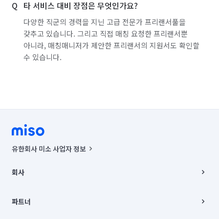
타 서비스 대비 장점은 무엇인가요?
다양한 직군의 경력을 지닌 고급 전문가 프리랜서풀을
갖추고 있습니다. 그리고 직접 매칭 요청한 프리랜서뿐
아니라, 매칭매니저가 제안한 프리랜서의 지원서도 확인할
수 있습니다.
유한회사 미소 사업자 정보
사업자등록번호 : 291-87-00271 | 인허가번호 : 2016-3220163-14-5-
00019 |
회사
통신판매신고번호 : 2024-서울종로-1400(공정거래위원회 정보) |
대표이사 : CHING VICTOR COLUMBIA RHEE
회사소개
주소 | 본사: 서울특별시 종로구 율곡로 6(중학동, 트윈트리빌딩) B동 5층
채용
파트너
컨택센터 : 서울특별시 종로구 수송동 율곡로 24, 7층, 8층 미소
블로그
유한회사 미소는 통신판매중개자이며, 통신판매의 당사자가 아닙니다.