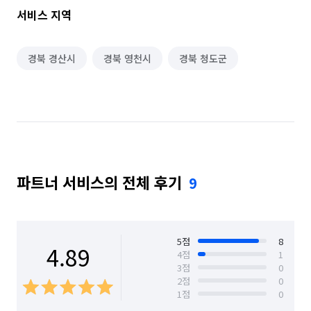
서비스 지역
경북 경산시
경북 영천시
경북 청도군
파트너 서비스의 전체 후기
9
5
점
8
4.89
4
점
1
3
점
0
2
점
0
1
점
0