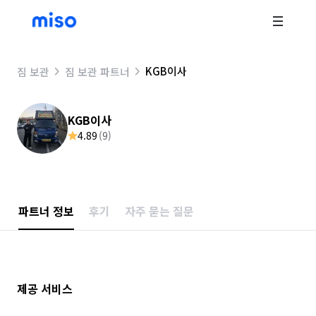
KGB이사
짐 보관
짐 보관 파트너
KGB이사
4.89
(
9
)
파트너 정보
후기
자주 묻는 질문
제공 서비스