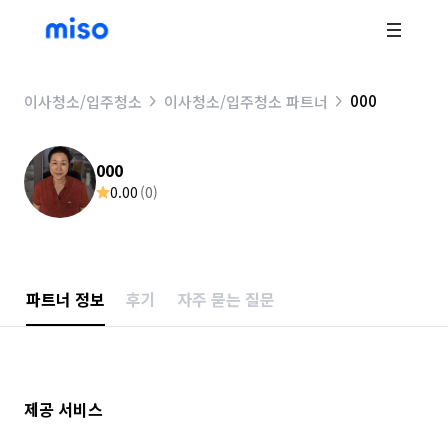
000
이사청소/입주청소
이사청소/입주청소 파트너
000
0.00
(
0
)
파트너 정보
후기
자주 묻는 질문
제공 서비스