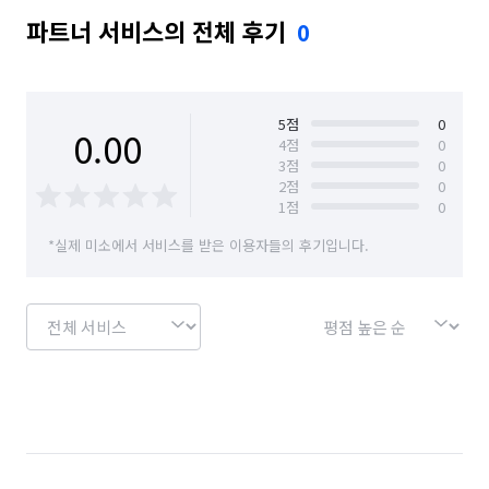
파트너 서비스의 전체 후기
0
5
점
0
0.00
4
점
0
3
점
0
2
점
0
1
점
0
*실제 미소에서 서비스를 받은 이용자들의 후기입니다.