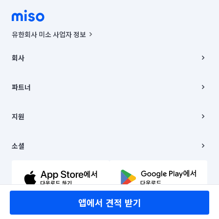
유한회사 미소 사업자 정보
사업자등록번호 : 291-87-00271 | 인허가번호 : 2016-3220163-14-5-
00019 |
회사
통신판매신고번호 : 2024-서울종로-1400(공정거래위원회 정보) |
대표이사 : CHING VICTOR COLUMBIA RHEE
회사소개
주소 | 본사: 서울특별시 종로구 율곡로 6(중학동, 트윈트리빌딩) B동 5층
채용
파트너
컨택센터 : 서울특별시 종로구 수송동 율곡로 24, 7층, 8층 미소
블로그
유한회사 미소는 통신판매중개자이며, 통신판매의 당사자가 아닙니다.
파트너 지원
상품, 상품정보, 거래에 관한 의무와 책임은 거래당사자에게 있습니다.
이사
지원
언론 보도 관련 문의:
contact@getmiso.com
이사 청소/입주 청소
대표번호: 1577-8808
고객센터
© 유한회사 미소. Miso, Inc. All Rights Reserved.
이용약관
소셜
개인정보처리방침
파트너 위치정보 이용약관
링크드인
문의하기
유튜브
앱에서 견적 받기