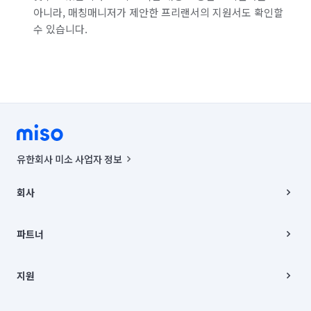
아니라, 매칭매니저가 제안한 프리랜서의 지원서도 확인할
수 있습니다.
유한회사 미소 사업자 정보
사업자등록번호 : 291-87-00271 | 인허가번호 : 2016-3220163-14-5-
00019 |
회사
통신판매신고번호 : 2024-서울종로-1400(공정거래위원회 정보) |
대표이사 : CHING VICTOR COLUMBIA RHEE
회사소개
주소 | 본사: 서울특별시 종로구 율곡로 6(중학동, 트윈트리빌딩) B동 5층
채용
파트너
컨택센터 : 서울특별시 종로구 수송동 율곡로 24, 7층, 8층 미소
블로그
유한회사 미소는 통신판매중개자이며, 통신판매의 당사자가 아닙니다.
파트너 지원
상품, 상품정보, 거래에 관한 의무와 책임은 거래당사자에게 있습니다.
이사
지원
언론 보도 관련 문의:
contact@getmiso.com
이사 청소/입주 청소
대표번호: 1577-8808
고객센터
© 유한회사 미소. Miso, Inc. All Rights Reserved.