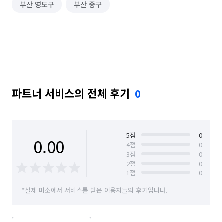
부산 영도구
부산 중구
베이커리·도넛·떡집 알바
패스트푸드·치킨·피자전문점 알바
급식·푸드코트 알바
택배 수거/보관
하객 대행
소형물건 배달 심부름
문서작성 및 인터넷업무
공사·건설현장 알바
파트너 서비스의 전체 후기
0
단기 생산·기능·노무 알바
단기 서빙·주방 알바
커피·디저트전문점 알바
일반음식점 알바
5
점
0
0.00
품질검사·관리 알바
기계정비·수리·설치·A/S 알바
4
점
0
3
점
0
2
점
0
상하차·소화물분류 알바
포장·조립 알바
1
점
0
제조·가공 알바
입출고·창고관리 알바
*실제 미소에서 서비스를 받은 이용자들의 후기입니다.
전기·가스공사 알바
일반주점·호프 알바
이사