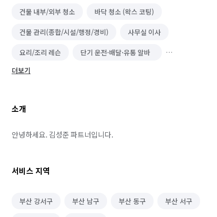
건물 내부/외부 청소
바닥 청소 (왁스 코팅)
건물 관리(종합/시설/행정/경비)
사무실 이사
요리/조리 레슨
단기 운전·배달·유통 알바
더보기
운전·기사 알바
화물·중장비·특수차운전 알바
배달·택배·퀵서비스 알바
운송·이사 알바
소개
유통·도소매 알바
음식배달 심부름
운구 대행
쓰레기 배출/분리수거
택배 대행
편의점 심부름
안녕하세요. 김성준 파트너입니다.
온라인구매 대행
물품 구매/배달
역할대행 심부름
서비스 지역
기타 심부름
마트장보기 심부름
기타 집안일 심부름
동행 심부름
경조사 참석
부산 강서구
부산 남구
부산 동구
부산 서구
결혼·연회·장례도우미 알바
레스토랑 알바