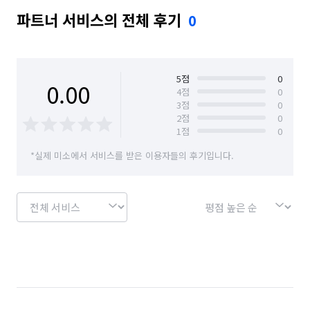
파트너 서비스의 전체 후기
0
5
점
0
0.00
4
점
0
3
점
0
2
점
0
1
점
0
*실제 미소에서 서비스를 받은 이용자들의 후기입니다.