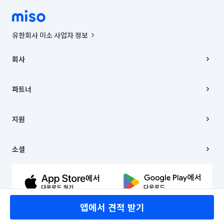
유한회사 미소 사업자 정보
사업자등록번호 : 291-87-00271 | 인허가번호 : 2016-3220163-14-5-
00019 |
회사
통신판매신고번호 : 2024-서울종로-1400(공정거래위원회 정보) |
대표이사 : CHING VICTOR COLUMBIA RHEE
회사소개
주소 | 본사: 서울특별시 종로구 율곡로 6(중학동, 트윈트리빌딩) B동 5층
채용
파트너
컨택센터 : 서울특별시 종로구 수송동 율곡로 24, 7층, 8층 미소
블로그
유한회사 미소는 통신판매중개자이며, 통신판매의 당사자가 아닙니다.
파트너 지원
상품, 상품정보, 거래에 관한 의무와 책임은 거래당사자에게 있습니다.
이사
지원
언론 보도 관련 문의:
contact@getmiso.com
이사 청소/입주 청소
대표번호: 1577-8808
고객센터
© 유한회사 미소. Miso, Inc. All Rights Reserved.
이용약관
소셜
개인정보처리방침
파트너 위치정보 이용약관
링크드인
문의하기
유튜브
앱에서 견적 받기