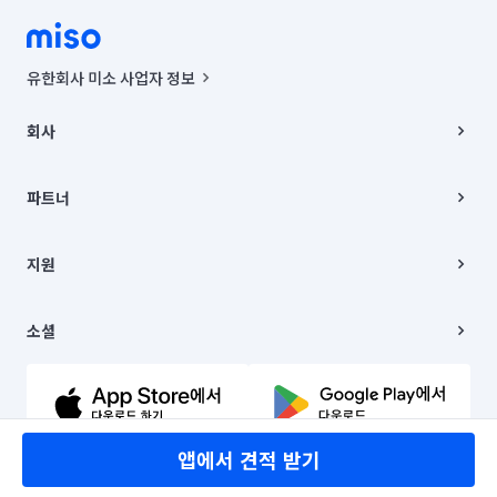
유한회사 미소 사업자 정보
사업자등록번호 : 291-87-00271 | 인허가번호 : 2016-3220163-14-5-
00019 |
회사
통신판매신고번호 : 2024-서울종로-1400(공정거래위원회 정보) |
대표이사 : CHING VICTOR COLUMBIA RHEE
회사소개
주소 | 본사: 서울특별시 종로구 율곡로 6(중학동, 트윈트리빌딩) B동 5층
채용
파트너
컨택센터 : 서울특별시 종로구 수송동 율곡로 24, 7층, 8층 미소
블로그
유한회사 미소는 통신판매중개자이며, 통신판매의 당사자가 아닙니다.
파트너 지원
상품, 상품정보, 거래에 관한 의무와 책임은 거래당사자에게 있습니다.
이사
지원
언론 보도 관련 문의:
contact@getmiso.com
이사 청소/입주 청소
대표번호: 1577-8808
고객센터
© 유한회사 미소. Miso, Inc. All Rights Reserved.
이용약관
소셜
개인정보처리방침
파트너 위치정보 이용약관
링크드인
문의하기
유튜브
앱에서 견적 받기