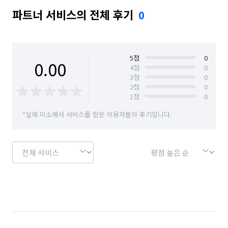
파트너 서비스의 전체 후기
0
5
점
0
0.00
4
점
0
3
점
0
2
점
0
1
점
0
*실제 미소에서 서비스를 받은 이용자들의 후기입니다.