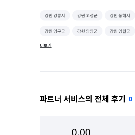
강원 강릉시
강원 고성군
강원 동해시
강원 양구군
강원 양양군
강원 영월군
더보기
강원 정선군
강원 철원군
강원 춘천시
강원 홍천군
강원 화천군
강원 횡성군
파트너 서비스의 전체 후기
0
0.00