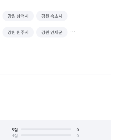
강원 삼척시
강원 속초시
강원 원주시
강원 인제군
강원 태백시
강원 평창군
5
점
0
4
점
0