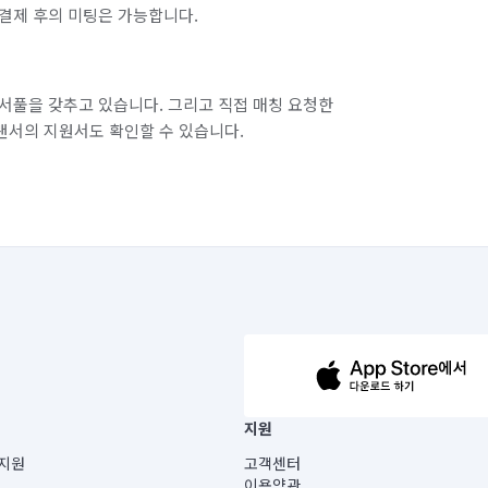
결제 후의 미팅은 가능합니다.
서풀을 갖추고 있습니다. 그리고 직접 매칭 요청한
랜서의 지원서도 확인할 수 있습니다.
63-14-5-00019 |
지원
보) |
지원
고객센터
빌딩) B동 5층
이용약관