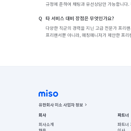
규정에 준하여 채팅과 유선상담만 가능합니다. 
타 서비스 대비 장점은 무엇인가요?
다양한 직군의 경력을 지닌 고급 전문가 프리랜
프리랜서뿐 아니라, 매칭매니저가 제안한 프리
유한회사 미소 사업자 정보
사업자등록번호 : 291-87-00271 | 인허가번호 : 2016-32201
회사
파트너
통신판매신고번호 : 2024-서울종로-1400(공정거래위원회 정
대표이사 : CHING VICTOR COLUMBIA RHEE
회사소개
파트너 
주소 | 본사: 서울특별시 종로구 율곡로 6(중학동, 트윈트리
채용
이사