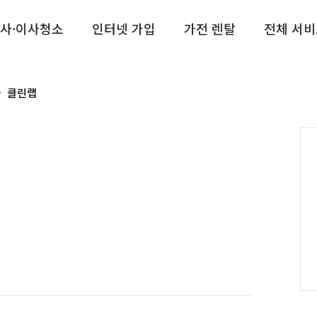
사·이사청소
인터넷 가입
가전 렌탈
전체 서비
클린랩