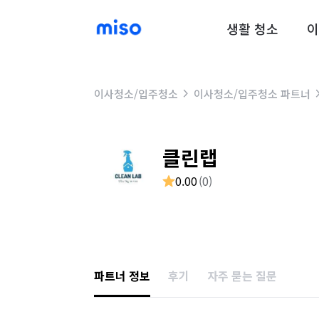
생활 청소
이
이사청소/입주청소
이사청소/입주청소 파트너
클린랩
0.00
(
0
)
파트너 정보
후기
자주 묻는 질문