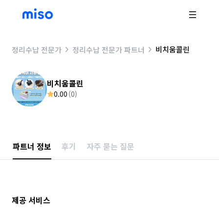
비치움콜린
정리수납 전문가
정리수납 전문가 파트너
비치움콜린
0.00
(
0
)
파트너 정보
후기
자주 묻는 질문
제공 서비스