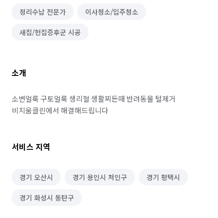
정리수납 전문가
이사청소/입주청소
새집/헌집증후군 시공
소개
소변얼룩 구토얼룩 생리혈 생활찌든때 반려동물 털제거

비치움클린에서 해결해드립니다
서비스 지역
경기 오산시
경기 용인시 처인구
경기 평택시
경기 화성시 동탄구