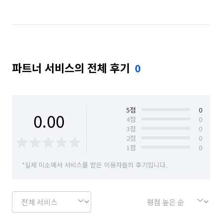
파트너 서비스의 전체 후기
0
5
점
0
0.00
4
점
0
3
점
0
2
점
0
1
점
0
*실제 미소에서 서비스를 받은 이용자들의 후기입니다.