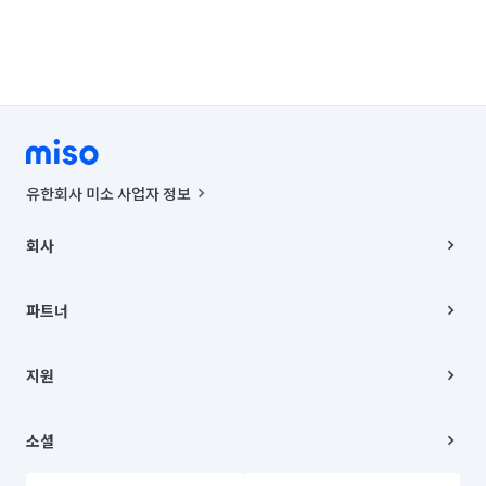
유한회사 미소 사업자 정보
사업자등록번호 : 291-87-00271 | 인허가번호 : 2016-3220163-14-5-
00019 |
회사
통신판매신고번호 : 2024-서울종로-1400(공정거래위원회 정보) |
대표이사 : CHING VICTOR COLUMBIA RHEE
회사소개
주소 | 본사: 서울특별시 종로구 율곡로 6(중학동, 트윈트리빌딩) B동 5층
채용
파트너
컨택센터 : 서울특별시 종로구 수송동 율곡로 24, 7층, 8층 미소
블로그
유한회사 미소는 통신판매중개자이며, 통신판매의 당사자가 아닙니다.
파트너 지원
상품, 상품정보, 거래에 관한 의무와 책임은 거래당사자에게 있습니다.
이사
지원
언론 보도 관련 문의:
contact@getmiso.com
이사 청소/입주 청소
대표번호: 1577-8808
고객센터
© 유한회사 미소. Miso, Inc. All Rights Reserved.
이용약관
소셜
개인정보처리방침
파트너 위치정보 이용약관
링크드인