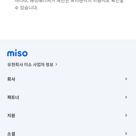
아니라, 매칭매니저가 제안한 프리랜서의 지원서도 확인할
수 있습니다.
유한회사 미소 사업자 정보
사업자등록번호 : 291-87-00271 | 인허가번호 : 2016-3220163-14-5-
00019 |
회사
통신판매신고번호 : 2024-서울종로-1400(공정거래위원회 정보) |
대표이사 : CHING VICTOR COLUMBIA RHEE
회사소개
주소 | 본사: 서울특별시 종로구 율곡로 6(중학동, 트윈트리빌딩) B동 5층
채용
파트너
컨택센터 : 서울특별시 종로구 수송동 율곡로 24, 7층, 8층 미소
블로그
유한회사 미소는 통신판매중개자이며, 통신판매의 당사자가 아닙니다.
파트너 지원
상품, 상품정보, 거래에 관한 의무와 책임은 거래당사자에게 있습니다.
이사
지원
언론 보도 관련 문의:
contact@getmiso.com
이사 청소/입주 청소
대표번호: 1577-8808
고객센터
© 유한회사 미소. Miso, Inc. All Rights Reserved.
이용약관
소셜