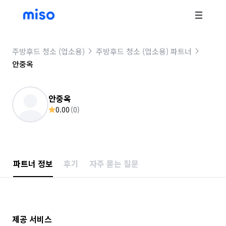
주방후드 청소 (업소용)
주방후드 청소 (업소용) 파트너
안중옥
안중옥
0.00
(
0
)
파트너 정보
후기
자주 묻는 질문
제공 서비스