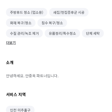
주방후드 청소 (업소용)
새집/헌집증후군 시공
화재 복구/청소
침수 복구/청소
수질 관리/녹조 제거
유품정리/특수청소
단체 세탁
더보기
건물 내부/외부 청소
물탱크/저수조 청소
닥트/환풍구 청소
이사청소/입주청소
온풍기 청소
소개
벌초/예초
대기 측정/관리
가구 청소
실외기 청소
소파 청소
바닥 청소 (왁스 코팅)
안녕하세요. 안중옥 파트너입니다.
건물 관리(종합/시설/행정/경비)
하수구 청소
서비스 지역
에어컨 청소 (상업용)
세탁기 청소 (상업용)
냉장고 청소 (업소용)
실내 소독
정리수납 전문가
인천 미추홀구