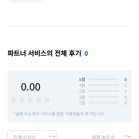
폐기물 처리
악취 제거
해충방역
철거
곰팡이 제거
배관 청소
카페트 청소
비둘기 퇴치
파트너 서비스의 전체 후기
0
5
점
0
0.00
4
점
0
3
점
0
2
점
0
1
점
0
*실제 미소에서 서비스를 받은 이용자들의 후기입니다.